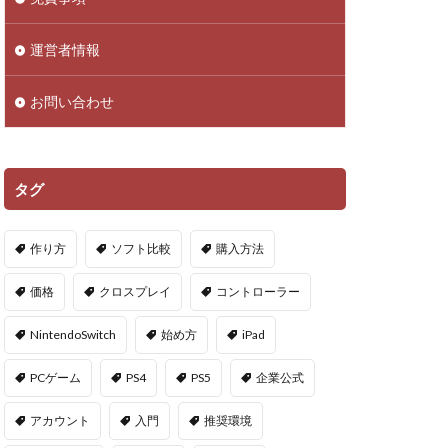
droid
NFTアイテム
運営者情報
Polygon
お問い合わせ
PS5ヴァロ
VPマップ
PayPayポイント
タグ
Cインストール画像
作り方
ソフト比較
購入方法
QR iD
PayPal
価格
クロスプレイ
コントローラー
repoアプデ予想
NintendoSwitch
始め方
iPad
repo敵一覧
PCゲーム
PS4
PS5
企業公式
やり方
アカウント
入門
推奨環境
oセーブ