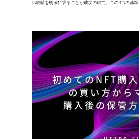
比較軸を明確に絞ることが成功の鍵で、この3つの基準を
99 Nights in the Fo
Amazon auかん
Amazon PayPa
Amazonクレカ削
2025アップデート
1日中プレイ
2025年最新版
Amazonコンビニ
AXS SLP
Aラ
Bedrock移行
BinanceBybitOKX
auPAY還元率
Amazonデビット
Amazon分割払い