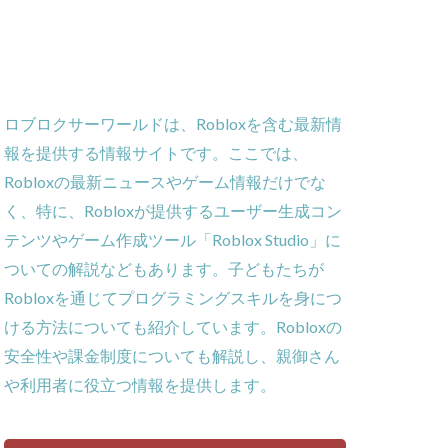
ー
ーム
義
ロブロクサーワールドは、Robloxを含む最新情
ローラー
報を提供する情報サイトです。ここでは、
作効率化
Robloxの最新ニュースやゲーム情報だけでな
ーム対策
く、特に、Robloxが提供するユーザー生成コン
攻略
テンツやゲーム作成ツール「Roblox Studio」に
貨攻略ガイド
ついての解説などもあります。子どもたちが
ームパッド使用法
Robloxを通じてプログラミングスキルを身につ
ゲーム内通貨
ける方法についても紹介しています。Robloxの
obとは
安全性や課金制度についても解説し、親御さん
ゲーム発見
や利用者に役立つ情報を提供します。
コイン消費
コインチャージ手順