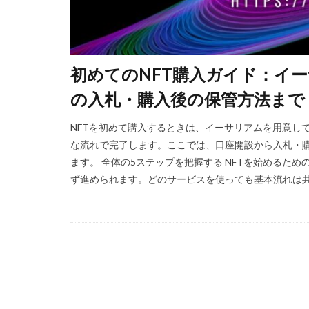
Amazon残高
Android設定
repo設定
P
Polygon比較
初めてのNFT購入ガイド：イ
PINコードチャー
の入札・購入後の保管方法まで
PS5ゲーム一覧
PayPay楽天ペイ
NFTを初めて購入するときは、イーサリアムを用意し
な流れで完了します。​ここでは、口座開設から入札・
PayPay使えない
ます。​ 全体の5ステップを把握する NFTを始める
PCゲーム
P
ず進められます。どのサービスを使っても基本流れは共通
PCゲーム容量管理
repo値段
r
repoプレイ時間
REPO初心者攻略
REPO生存戦略
r.e.p.o日本語化