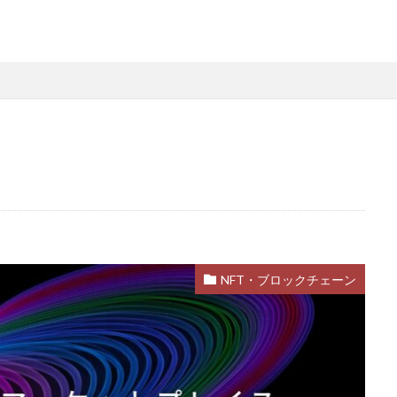
略
Steamファミリー共有
Steamファミリー機能
Steamポイント
用
Steamコード裏技
Steamライブラリ共有
Steamリファビッシュ
策
Steam円安
Steam円安対策
Steam副業
Steam効率運用
Steam安全設定
Steamギフト大量購入
Steamウォレット
St
ーム
Steamお得
Steamお得情報
Steamお得購入
Steamギフ
ド
Steamクリエイター
Steamコード最安値
Steamゲーム入手
Steamゲーム機
Steamゲーム発掘
Steamゲーム節約
Stea
れ
Steamコード卸値
Steam収益化
Steam実績ハンター
TikTok
am還元率
STEM教育
STEPN
STEPN GO
stock
Strength
Switchマイクラ
Steam購入タイミング
Switchレビュー
Switch対
NFT・ブロックチェーン
Switch視点
The Forge
The Sandbox
Thunderstore
TikTok L
Steam実績攻略
Steam海外版
Steam家族共有
Steam攻略
ム
Steam格安RPG
Steam格安ゲーム
Steam法人購入
Stea
Steam購入
Steam為替予測
Steam無料ゲーム
Steam無料チ
Steam神ゲー
Steam自作ゲーム
Steam課金
Steam課金トラブ