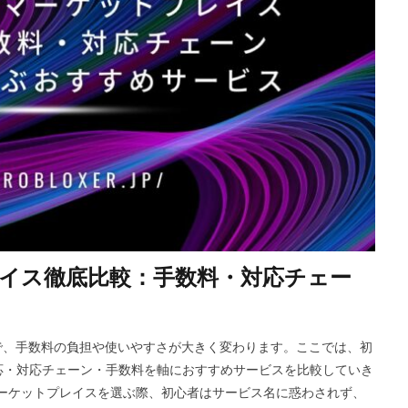
Riot Gamesランチャー
REPO類似
アイディア
FPS設定
E
ETH買い方
eスポーツ
eスポーツ展開
eスポーツ機材
For
ERC-721
GameMakerテンプレート
GameMaker使い方
GET
Google Play
Grow a Garden
Hyper Shot
ICT教育
ETH M
IDとの違い
Delta
CryptoSpells
CS版最新情報
CS版違い
DeFi運用
DeFi運用リスク
DEJP
Delta Executor
Elliot
 Japan
d払い
d払いポイント
d払い使い方
d払い選び方
ECネットショッピング
ICチップ
ID確認方法
codes
Min
ookヴァロラント
macヴァロ対応
MakeCode
Marvelコラボ
M
レイス徹底比較：手数料・対応チェー
ュリティ
Minecraft
Luaプログラミング
minecraft噂
MITスク
OD開発
NFCタッチ決済
NFT
NFTアートとは
Lua入門
iPad最適化
iPhone
iPhone Android
IT環境
IT用語
J
で、手数料の負担や使いやすさが大きく変わります。​ここでは、初
va版
John Doe
LethalCompany
JRPGSteam
JRPGおすすめ
応・対応チェーン・手数料を軸におすすめサービスを比較していき
ns
K/D改善
LAND価格分析
LAND物件選定
LAND賃貸収入
Tマーケットプレイスを選ぶ際、初心者はサービス名に惑わされず、
CryptoPunks
Bキー
NFTアート作り方
Amazon d払い
7選