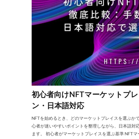
Steam資産管理
Ethereum比較
Fungible Token
Gods Unchained
Epicアカウント
DeFiステーキング
Driving Experience
Echoレジェンド
Mac
macb
初心者向けNFTマーケットプ
MetaMaskセキ
MOD活用
M
ン・日本語対応
JCB楽天カード
NFTを始めるとき、どのマーケットプレイスを選ぶか
Java変換
Ja
心者が迷いやすいポイントを整理しながら、日本語対
Jujutsu Shenaniga
ます。​ 初心者がマーケットプレイスを選ぶ基準 NF
LAND購入方法