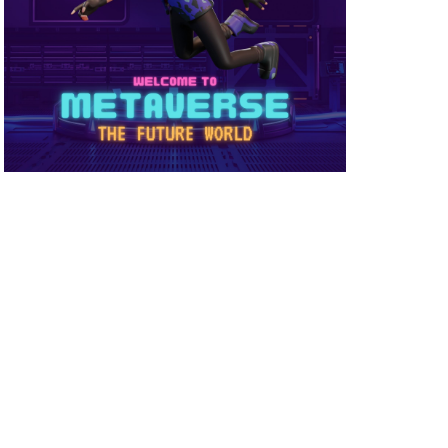
め方
NFT被害
NFT確定申告
ーティ
コンビニ購入
ーバー接続
サイファー初心者
店舗
ビニ支払い
スイッチ版
スーパー
スキン
ミュレーション