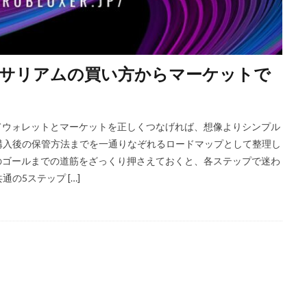
Amazon決済エラー
Amazon請求書払い
Amazon返金サポート
An
Apex Coins
Apex Legends
ASSET仕入れ戦略
NFTアート仕組み
S3版マインクラフト
PlayStationマイクラ
PlayToEarn
PLS DONATE
Premium定期購入お得度
Procreate NFT
PS3とPCの違い
PS4
ーサリアムの買い方からマーケットで
ジ方法
PS4タクティカルFPS
PS4マイクラ値段
PS4対応
PS5
PS5マイクラ
PS5級性能
Play to Earn
PC版 VALORANT
P
PayPay auPAY
PayPay d払い
PayPay QUICPay
PayPay Suica
てウォレットとマーケットを正しくつなげれば、想像よりシンプル
購入後の保管方法までを一通りなぞれるロードマップとして整理し
PayPay手順
PayPay払い
PayPay連携
PCチューニング
P
ためのゴールまでの道筋をざっくり押さえておくと、各ステップで迷わ
Cゲーム インストール
PCゲーム トラブル対応
PCゲームパフォーマンス
の5ステップ […]
PCゲーム快適化
PCコンソール連携
PCスペック
PVP
epoコマンド
repoコントローラー
repoスマホ版
REPOチームプレイ
repoベータ
repoホラー
repoモンスター
repo全モンスター
REPO小技集
REPO戦略テクニック
repo操作
REPO攻略
repo紹介
repoクロスプレイ
repoアップデート
QRコード決済
Quest3連携
QUICPay iD
R.E.P.O.
r.e.p.oアイテム
r.e.p.