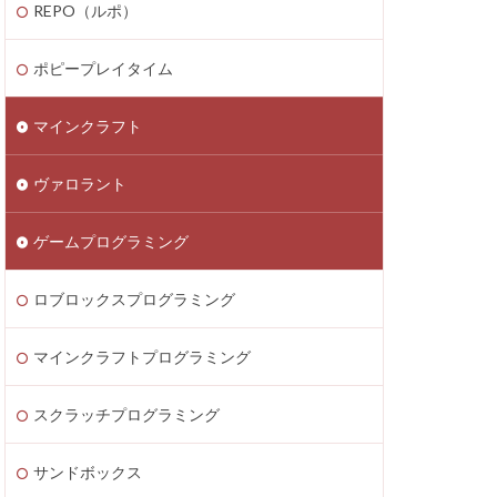
REPO（ルポ）
thereum
saken
Fortnite
ポピープレイタイム
テクニック
マインクラフト
ATIC
Decentraland
ヴァロラント
Donate Please
EA Play
ゲームプログラミング
ecoins
Lua言語
etaMask
ロブロックスプログラミング
ラッチ
MOD導入
マインクラフトプログラミング
Lua
iPad
ava Bedrock
スクラッチプログラミング
LAND賃貸運用
サンドボックス
8大サービス