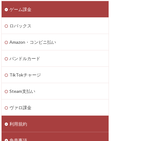
ゲーム課金
n4
zon PayPay
ロバックス
onギフト券
払いトラブル
Amazon・コンビニ払い
1つで
2025年最新
バンドルカード
TikTokチャージ
Axie Infinity
Battle Bricks
Steam支払い
ング
auユーザー
ヴァロ課金
ート連絡
ーソン
利用規約
ASSET価格調査
免責事項