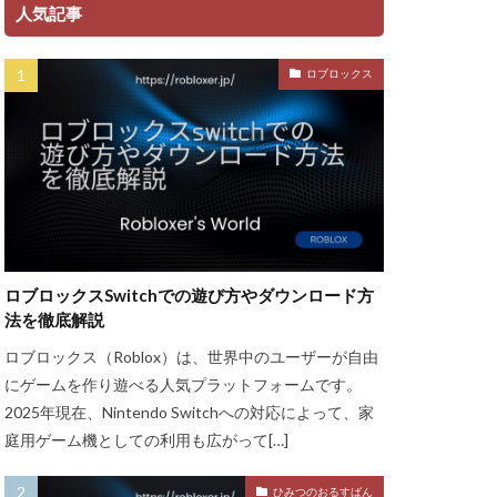
ント
人気記事
ャージ方法
ロブロックス
金
ゲーム魅力
グッズ
ッチ
ザインガイド
ティア上げ方
ザー
ロブロックスSwitchでの遊び方やダウンロード方
ューティン
法を徹底解説
チャット使い方
ロブロックス（Roblox）は、世界中のユーザーが自由
ャプター3
にゲームを作り遊べる人気プラットフォームです。
チュートリアル
2025年現在、Nintendo Switchへの対応によって、家
庭用ゲーム機としての利用も広がって[…]
ル対策
ースモーク
ひみつのおるすばん