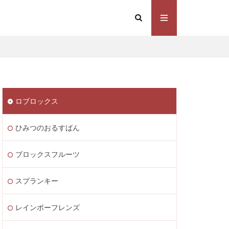
Steam価格変動
Steamコスト削減
eamウォレット送金
ト
Steamゲーム制作
ロブロックス
mゲーム販売
 Lite PayPay
ひみつのおるすばん
Studio解説
応
Switch版
ブロックスフルーツ
ite
Steam通貨
スプランキー
STEAM教育
m海外ストア
レインボーフレンズ
ャージ
ル