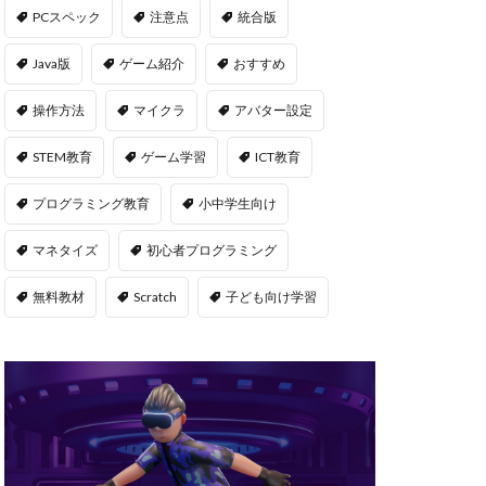
msサーバー
PCスペック
注意点
統合版
PS5
repo Steam
Java版
ゲーム紹介
おすすめ
違い
操作方法
マイクラ
アバター設定
ユーティリティ
STEM教育
ゲーム学習
ICT教育
NFT二次流通
NFTウォレット
プログラミング教育
小中学生向け
FTカード稼ぎ方
マネタイズ
初心者プログラミング
ゲームおすすめ
キン
無料教材
Scratch
子ども向け学習
管
OpenSea出品
後
NFT転売
h
orld
OpenSea
NFT分散投資