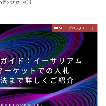
押さえれば、自 […]
rest
99日生き残る
Admin Abuse
Aim Labヴァロ
AlphaSeaso
たん決済
Amazon d払いできない
5000
Amazon d払い登録
Ama
y使えない
Amazonお得な課金術
Amazonカスタマーサポート
Amaz
NFT・ブロックチェーン
除
AmazonコンビニRoblox
67
50%オフ
Amazonコンビニ
1.21アップデート
1000
10選
12回払い
1x1x1x1
2025
2025年
3回払い
2025年ゲーム課金
2025年情報
2026ゲームPC
2026年
30倍
3DSマイクラ
3DS版攻略
払い
Amazonコンビニ支払い
Brilliantcrypto
Bedrockアドオン
ンク武器
BANリスク
BAN事例
BAN回避
ban復旧方法
auかんたん決済
BELLA
BESTランキング
BGM
BGMランキ
Blitz.gg使い方
bootcampヴァロラント
Bored Ape
Brainrot
Amazonコンビニ支払いトラブル
Amazon支払いエラー
Amazonサポ
カード
Amazonペイチャージ
Amazonポイント使い道
Amazonロ
Amazon分割払い手順
Amazon携帯決済
Amazon支払い方法