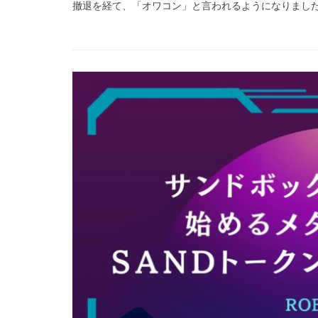
撤退を経て、「オワコン」と言われるようになりました。
99 Nights in the Fo
Amazon auかん
Amazon PayPa
Amazonクレカ削
2025アップデート
1日中プレイ
2025年最新版
Amazonコンビニ
AXS SLP
Aラ
Bedrock移行
BinanceBybitOKX
auPAY還元率
Amazonデビット
Amazon分割払い