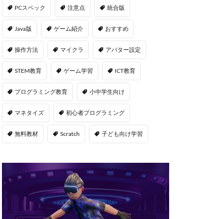
msサーバー
PCスペック
注意点
統合版
PS5
repo Steam
Java版
ゲーム紹介
おすすめ
違い
操作方法
マイクラ
アバター設定
ユーティリティ
STEM教育
ゲーム学習
ICT教育
NFT二次流通
NFTウォレット
プログラミング教育
小中学生向け
FTカード稼ぎ方
マネタイズ
初心者プログラミング
ゲームおすすめ
キン
無料教材
Scratch
子ども向け学習
管
OpenSea出品
後
NFT転売
h
orld
OpenSea
NFT分散投資