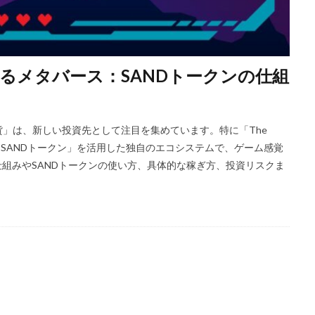
Amazon決済エラー
Amazon請求書払い
Amazon返金サポート
An
Apex Coins
Apex Legends
ASSET仕入れ戦略
NFTアート仕組み
S3版マインクラフト
PlayStationマイクラ
PlayToEarn
PLS DONATE
Premium定期購入お得度
Procreate NFT
PS3とPCの違い
PS4
るメタバース：SANDトークンの仕組
ジ方法
PS4タクティカルFPS
PS4マイクラ値段
PS4対応
PS5
PS5マイクラ
PS5級性能
Play to Earn
PC版 VALORANT
P
PayPay auPAY
PayPay d払い
PayPay QUICPay
PayPay Suica
」は、新しい投資先として注目を集めています。特に「The
貨「SANDトークン」を活用した独自のエコシステムで、ゲーム感覚
PayPay手順
PayPay払い
PayPay連携
PCチューニング
P
xの仕組みやSANDトークンの使い方、具体的な稼ぎ方、投資リスクま
Cゲーム インストール
PCゲーム トラブル対応
PCゲームパフォーマンス
PCゲーム快適化
PCコンソール連携
PCスペック
PVP
epoコマンド
repoコントローラー
repoスマホ版
REPOチームプレイ
repoベータ
repoホラー
repoモンスター
repo全モンスター
REPO小技集
REPO戦略テクニック
repo操作
REPO攻略
repo紹介
repoクロスプレイ
repoアップデート
QRコード決済
Quest3連携
QUICPay iD
R.E.P.O.
r.e.p.oアイテム
r.e.p.