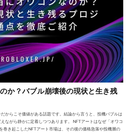
Riot Gamesランチャー
REPO類似
アイディア
FPS設定
E
ETH買い方
eスポーツ
eスポーツ展開
eスポーツ機材
For
ERC-721
GameMakerテンプレート
GameMaker使い方
GET
Google Play
Grow a Garden
Hyper Shot
ICT教育
ETH M
IDとの違い
Delta
CryptoSpells
CS版最新情報
CS版違い
DeFi運用
DeFi運用リスク
DEJP
Delta Executor
Elliot
 Japan
d払い
d払いポイント
d払い使い方
d払い選び方
ECネットショッピング
ICチップ
ID確認方法
codes
Min
ookヴァロラント
macヴァロ対応
MakeCode
Marvelコラボ
M
なのか？バブル崩壊後の現状と生き残
ュリティ
Minecraft
Luaプログラミング
minecraft噂
MITスク
OD開発
NFCタッチ決済
NFT
NFTアートとは
Lua入門
iPad最適化
iPhone
iPhone Android
IT環境
IT用語
J
今だからこそ価値がある話題です。結論から言うと、投機バブルは
va版
John Doe
LethalCompany
JRPGSteam
JRPGおすすめ
えながら静かに定着しつつあります。 NFTアートはなぜ「オワコ
ns
K/D改善
LAND価格分析
LAND物件選定
LAND賃貸収入
ムを巻き起こしたNFTアート市場は、その後の価格急落や投機層の
CryptoPunks
Bキー
NFTアート作り方
Amazon d払い
7選