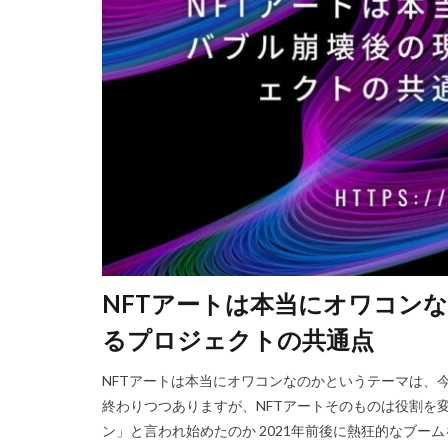
Steam資産管理
Ethereum比較
Fungible Token
Gods Unchained
Epicアカウント
DeFiステーキング
Driving Experience
Echoレジェンド
Mac
macb
NFTアートは本当にオワコン
MetaMaskセキ
MOD活用
M
るプロジェクトの共通点
JCB楽天カード
NFTアートは本当にオワコンなのかというテーマは、
Java変換
Ja
終わりつつありますが、NFTアートそのものは役割を変
Jujutsu Shenaniga
ン」と言われ始めたのか 2021年前後に熱狂的なブー
LAND購入方法