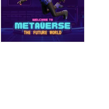
め方
NFT被害
NFT確定申告
ーティ
コンビニ購入
ーバー接続
サイファー初心者
店舗
ビニ支払い
スイッチ版
スーパー
スキン
ミュレーション