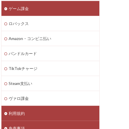
ゲーム課金
n4
zon PayPay
ロバックス
onギフト券
払いトラブル
Amazon・コンビニ払い
1つで
2025年最新
バンドルカード
TikTokチャージ
Axie Infinity
Battle Bricks
Steam支払い
ング
auユーザー
ヴァロ課金
ート連絡
ーソン
利用規約
ASSET価格調査
免責事項