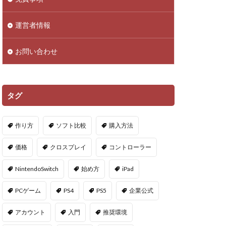
droid
NFTアイテム
運営者情報
Polygon
お問い合わせ
PS5ヴァロ
VPマップ
PayPayポイント
タグ
Cインストール画像
作り方
ソフト比較
購入方法
QR iD
PayPal
価格
クロスプレイ
コントローラー
repoアプデ予想
NintendoSwitch
始め方
iPad
repo敵一覧
PCゲーム
PS4
PS5
企業公式
やり方
アカウント
入門
推奨環境
oセーブ