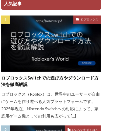
ント
人気記事
ャージ方法
ロブロックス
金
ゲーム魅力
グッズ
ッチ
ザインガイド
ティア上げ方
ザー
ロブロックスSwitchでの遊び方やダウンロード方
ューティン
法を徹底解説
チャット使い方
ロブロックス（Roblox）は、世界中のユーザーが自由
ャプター3
にゲームを作り遊べる人気プラットフォームです。
チュートリアル
2025年現在、Nintendo Switchへの対応によって、家
庭用ゲーム機としての利用も広がって[…]
ル対策
ースモーク
ひみつのおるすばん