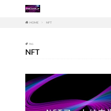
Steamチャージ戦
Steamポイント運
Steam価格変動対
HOME
NFT
Steamコード無料
Steamおすすめゲ
Steamギフトカー
TAG
NFT
Steamゲーム攻略
Steamコード仕入
Switch
Ste
Suica nanaco
Switch版評判
Steam購入ガイド
Steam未発売ゲー
Steam為替ヘッジ
Steam無料配布