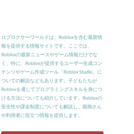
ー
ーム
義
ロブロクサーワールドは、Robloxを含む最新情
ローラー
報を提供する情報サイトです。ここでは、
作効率化
Robloxの最新ニュースやゲーム情報だけでな
ーム対策
く、特に、Robloxが提供するユーザー生成コン
攻略
テンツやゲーム作成ツール「Roblox Studio」に
貨攻略ガイド
ついての解説などもあります。子どもたちが
ームパッド使用法
Robloxを通じてプログラミングスキルを身につ
ゲーム内通貨
ける方法についても紹介しています。Robloxの
obとは
安全性や課金制度についても解説し、親御さん
ゲーム発見
や利用者に役立つ情報を提供します。
コイン消費
コインチャージ手順