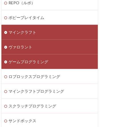
REPO（ルポ）
thereum
saken
Fortnite
ポピープレイタイム
テクニック
マインクラフト
ATIC
Decentraland
ヴァロラント
Donate Please
EA Play
ゲームプログラミング
ecoins
Lua言語
etaMask
ロブロックスプログラミング
ラッチ
MOD導入
マインクラフトプログラミング
Lua
iPad
ava Bedrock
スクラッチプログラミング
LAND賃貸運用
サンドボックス
8大サービス