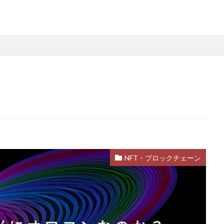
略
Steamファミリー共有
Steamファミリー機能
Steamポイント
用
Steamコード裏技
Steamライブラリ共有
Steamリファビッシュ
策
Steam円安
Steam円安対策
Steam副業
Steam効率運用
Steam安全設定
Steamギフト大量購入
Steamウォレット
St
ーム
Steamお得
Steamお得情報
Steamお得購入
Steamギフ
ド
Steamクリエイター
Steamコード最安値
Steamゲーム入手
Steamゲーム機
Steamゲーム発掘
Steamゲーム節約
Stea
れ
Steamコード卸値
Steam収益化
Steam実績ハンター
TikTok
am還元率
STEM教育
STEPN
STEPN GO
stock
Strength
Switchマイクラ
Steam購入タイミング
Switchレビュー
Switch対
NFT・ブロックチェーン
Switch視点
The Forge
The Sandbox
Thunderstore
TikTok L
Steam実績攻略
Steam海外版
Steam家族共有
Steam攻略
ム
Steam格安RPG
Steam格安ゲーム
Steam法人購入
Stea
Steam購入
Steam為替予測
Steam無料ゲーム
Steam無料チ
Steam神ゲー
Steam自作ゲーム
Steam課金
Steam課金トラブ