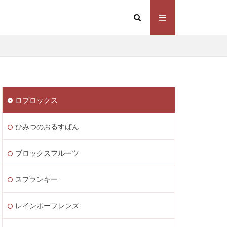
Steam価格変動
Steamコスト削減
eamウォレット送金
ト
Steamゲーム制作
ロブロックス
mゲーム販売
 Lite PayPay
ひみつのおるすばん
Studio解説
応
Switch版
ブロックスフルーツ
ite
Steam通貨
スプランキー
STEAM教育
m海外ストア
レインボーフレンズ
ャージ
ル