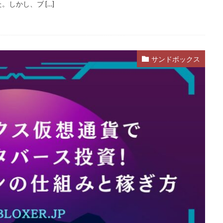
しかし、ブ […]
rest
99日生き残る
Admin Abuse
Aim Labヴァロ
AlphaSeaso
たん決済
Amazon d払いできない
5000
Amazon d払い登録
Ama
y使えない
Amazonお得な課金術
Amazonカスタマーサポート
Amaz
サンドボックス
除
AmazonコンビニRoblox
67
50%オフ
Amazonコンビニ
1.21アップデート
1000
10選
12回払い
1x1x1x1
2025
2025年
3回払い
2025年ゲーム課金
2025年情報
2026ゲームPC
2026年
30倍
3DSマイクラ
3DS版攻略
払い
Amazonコンビニ支払い
Brilliantcrypto
Bedrockアドオン
ンク武器
BANリスク
BAN事例
BAN回避
ban復旧方法
auかんたん決済
BELLA
BESTランキング
BGM
BGMランキ
Blitz.gg使い方
bootcampヴァロラント
Bored Ape
Brainrot
Amazonコンビニ支払いトラブル
Amazon支払いエラー
Amazonサポ
カード
Amazonペイチャージ
Amazonポイント使い道
Amazonロ
Amazon分割払い手順
Amazon携帯決済
Amazon支払い方法