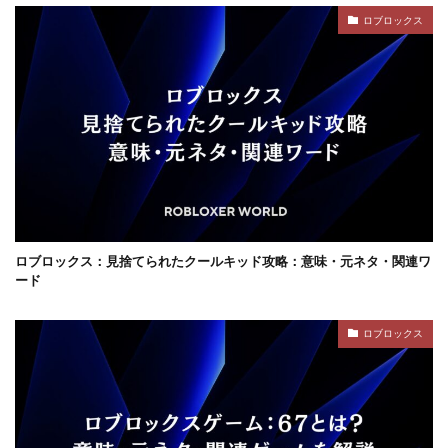
コード入力
コード入門
コード支払いとは
ロブロックス
コード最新
スキン設定
スクラッチ
ゲームで学ぶ
デビット
できるか
テクスチャパック
テクニカルキャラ
デザインガイド
デジタル&物理カード比較
デジタル絵画NFT
テスト
デバイス比較
デメリット
ティア上げ方
デュエリストキャラ
テンプレート
ドーイ
ドーイ戦
ドーイ編
ドコモユーザー
ドッグデイ
ドラゴンフルーツ
ロブロックス：見捨てられたクールキッド攻略：意味・元ネタ・関連ワ
ティア設定キャラ課金
ティアリスト
ード
トラブルシューティン
チャプター2
ロブロックス
チャージ手数料
チャージ手順
チャージ方法
チャージ流れ
チャット使い方
チャット制限
チャプター1
チャプター1-4
チャプター2-4
データ管理
チャプター3
チャプター4