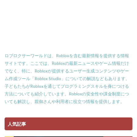
Amazon支払い方法
ASSET価格調査
Amazon残高
Amazon決済エラー
Amazon請求書払い
Amazon返金サポート
Android
Android設定
Apex Coins
Apex Legends
ASSET仕入れ戦略
NFTアート仕組み
NFTアイテム
repo設定
PS3版マインクラフト
PlayStationマイクラ
ロブロクサーワールドは、Robloxを含む最新情報を提供する情報
PlayToEarn
PLS DONATE
Polygon
サイトです。ここでは、Robloxの最新ニュースやゲーム情報だけ
でなく、特に、Robloxが提供するユーザー生成コンテンツやゲー
Polygon比較
Premium定期購入お得度
ム作成ツール「Roblox Studio」についての解説などもあります。
Procreate NFT
PS3とPCの違い
PS4
子どもたちがRobloxを通じてプログラミングスキルを身につける
PINコードチャージ方法
PS4タクティカルFPS
方法についても紹介しています。Robloxの安全性や課金制度につ
PS4マイクラ値段
PS4対応
PS5
PS5ヴァロ
いても解説し、親御さんや利用者に役立つ情報を提供します。
PS5ゲーム一覧
PS5マイクラ
PS5級性能
Play to Earn
PC版 VALORANT
PVPマップ
人気記事
PayPay楽天ペイ
PayPay auPAY
PayPay d払い
PayPay QUICPay
PayPay Suica
PayPayポイント