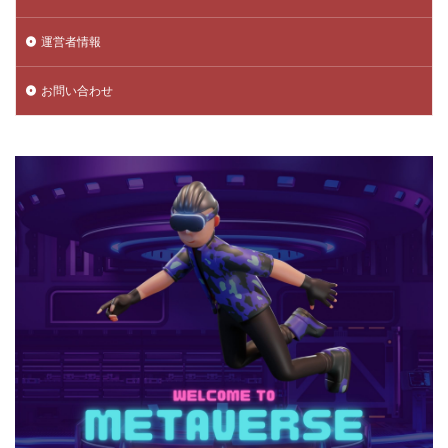
チャプター5
チャプター6
チャプター一覧
運営者情報
チャレンジ課題
チュートリアル
データ保護
データ消去
トラップ攻略
トラブルシューティング
お問い合わせ
チャージトラブル対策
パイナップルキャラ
ノックバック
バーコード決済
バーコード決済種類
ハーバースモーク
ハーバー使い方
ハーバー初心者ガイド
パープル
ハーレー博士
ハギーワギー
ノーコードゲーム
パキパキのたね
パズル
パズル解き方
パスワードリセット
パスワード忘れた
パスワード管理
ハッカー
ハッカー一覧
ノーコード実装
ネット用語
トラブル回避
ナイトモード
トラブル対策
トラブル解決
トラブル防止
トランザクション
トリプルパック
トレード講座
トレンドゲーム
ナイトメアクリッターズ
ニュース
ネット決済