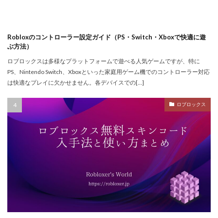
NFTトークン化
NFTデジタルアート
NFT作り方
NFTゲーム
NFTウォレット
NFTウォレット連携
NFTウォレット選び方
NFTオワコン
Robloxのコントローラー設定ガイド（PS・Switch・Xboxで快適に遊
NFTカードゲーム
NFTカード稼ぎ方
ぶ方法）
NFTクリエイター
NFTクリエイター稼ぎ方
ロブロックスは多様なプラットフォームで遊べる人気ゲームですが、特に
PS、Nintendo Switch、Xboxといった家庭用ゲーム機でのコントローラー対応
NFTゲーム2025
NFTツール
NFTゲームおすすめ
は快適なプレイに欠かせません。各デバイスでの[…]
NFTゲーム収益
NFTゲーム日本語
NFTコミュニティ
NFTコレクション
NFTスキン
ロブロックス
NFTスニーカー
NFTセキュリティ
NFTゼロスタート
NFT仮想通貨違い
NFT保管
OpenSea出品
NIKELAND
NFT販売
NFT販売方法
NFT買い方
NFT購入ガイド
NFT購入後
NFT転売
NFT転売裏技
NFT長期投資
Nikeメタバース
NFT詐欺見分け方
Nintendo Switch
NintendoSwitch
No.1攻略