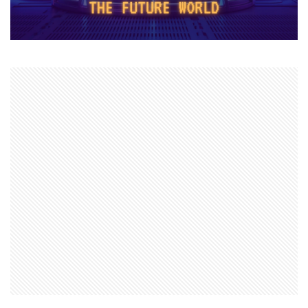
ヌーブ
ヌーブデザイン
ぬいぐるみ
ぬいぐるみコレクション
ネオンフューチャー
ネットスラング
ネットワーク
ネットワーク問題
ネット回線
チャージ制限
チェックリスト
スクラッチアプリ
スマイリングクリッターズ
ストーリー予想
ストレージ整理術
スパイク設置
スプランキー
スプランキー12
スプランキーゲーム
スポット課金
スマートペイRoblox
スマホ
ステップガイド
スマホ・PC課金方法
スマホ＆PC課金解説
スマホNFTゲーム
スマホPC
スマホRPGおすすめ
スマホRPG買い切り
スマホアプリ決済
スマホヴァロ
ストーリー
ステップ
スマホゲーム
スクラッチ実践
スクラッチゲーム
スクラッチゲーム作成
スクラッチゲーム自作
スクラッチダウンロード