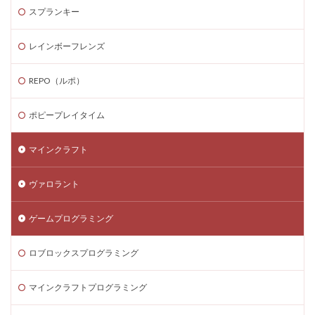
Steamゲーム発掘
Steamゲーム節約
スプランキー
Steamゲーム販売
Steamコード仕入れ
レインボーフレンズ
Steamコード卸値
Steam収益化
Steam実績ハンター
TikTok Lite PayPay
Switch
REPO（ルポ）
Steam還元率
STEM教育
STEPN
STEPN GO
ポピープレイタイム
stock
Strength
Studio解説
Suica nanaco
Switchマイクラ
Steam購入タイミング
マインクラフト
Switchレビュー
Switch対応
Switch版
Switch版評判
Switch視点
The Forge
ヴァロラント
The Sandbox
Thunderstore
TikTok Lite
ゲームプログラミング
Steam通貨
Steam購入ガイド
Steam実績攻略
Steam海外版
Steam家族共有
Steam攻略
ロブロックスプログラミング
STEAM教育
Steam未発売ゲーム
Steam格安RPG
Steam格安ゲーム
Steam法人購入
マインクラフトプログラミング
Steam海外ストア
Steam為替ヘッジ
Steam購入