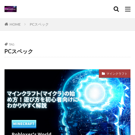
アイコン作成
VPチャージ
VoxEditPro
VALORANT トラッカー
VALORANT 初プレイ
VALORANT トラブル対処
VALORANT バトルパス価値
HOME
PCスペック
VALORANT プレイ環境
VALORANT プロデバイス
VALORANT マウスパッド
VALORANT モバイル版
TAG
VALORANT ラーク解説
VALORANT レイナ攻略
PCスペック
VALORANT 役割別攻略
Visaプリペイド
VALORANT 推奨PC
VALORANT 推奨スペック
マインクラフト
VALORANT 最適設定
VALORANT 課金攻略
VALORANT 起動手順
VALORANT 魅力解説
Valorantキャンペーン
Valorant課金
Valorant課金と決済アプリの関係
TikTok LIVEギフト
TikTok Liteキャンペーン
SteamWorkshop
Steamポイント比較
Steamコスパランキング
Steamサマーセール
SteamセールJRPG