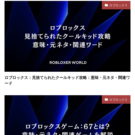
ジャンル分類
ジュースパーティ
ショップセーブ
ロブロックス
シリアルコード
スーパー
スイカキャラ
スイッチゲーム
スキル
シアン
スキル使い方
スキル習得
スキン
スキンおすすめ
スキンパック
スキン作成
スキン入手方法
スキン比較
シミュレーション
シーズン22
サバイバル
サンドボックスPS4
サバイバルゲーム
サバイバルホラー
サブスク比較・評判
サポート
サポート連絡
サマーセール
サンドボックス
ロブロックス：見捨てられたクールキッド攻略：意味・元ネタ・関連ワ
ード
サンドボックス2026
サンドボックスSwitch
シークレットコード
サンドボックスゲーム
ロブロックス
サンドボックスとは
サンドボックス使い方
サンドボックス初心者
サンドボックス定義
サンドボックス無料
サンドボックス環境
サンドボックス魅力
サンプル
コントローラー