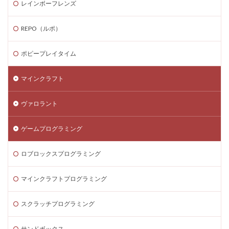
レインボーフレンズ
ゲーム内課金安全対策
ゲーム発見
ゲーム育成
コンソール版真相
コマンド一覧
コインの買い方
REPO（ルポ）
コイン価格比較
コイン消費
コイン購入手順
コスト
コスパ
コツ
コツ解説
ポピープレイタイム
コミュニケーション
コインチャージ手順
マインクラフト
コミュニティ
コミュニティ活用
コラボゲーム
コレクション
コレクションイベント
ヴァロラント
コレクショングッズ
コンソールFPS
コンソール版
コンソール版対応
コインチャージ方法
コイン
ゲームプログラミング
ゲーム自由度
ゲーム音楽
ゲーム設定
ロブロックスプログラミング
ゲーム設定ガイド
ゲーム課金
ゲーム課金決済アプリ
ゲーム課金注意点
マインクラフトプログラミング
ゲーム購入
ゲーム開発
ゲーム音声
スクラッチプログラミング
ゲーム魅力
コード活用
ゲット
コードまとめ
コードリセット
コード一覧
コード付きグッズ
サンドボックス