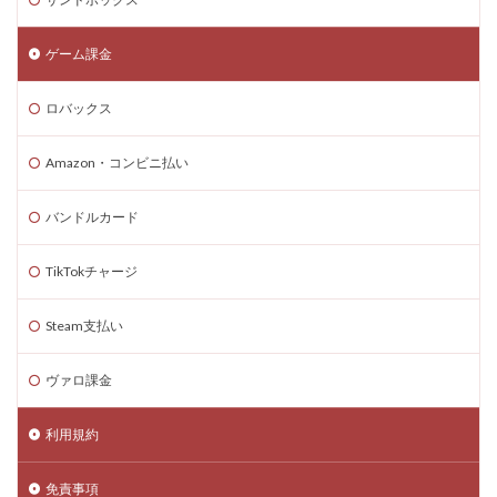
コード入力
コード入門
コード支払いとは
コード最新
スキン設定
スクラッチ
ゲーム課金
ゲームで学ぶ
デビット
できるか
ロバックス
テクスチャパック
テクニカルキャラ
デザインガイド
デジタル&物理カード比較
Amazon・コンビニ払い
デジタル絵画NFT
テスト
デバイス比較
デメリット
ティア上げ方
デュエリストキャラ
バンドルカード
テンプレート
ドーイ
ドーイ戦
ドーイ編
TikTokチャージ
ドコモユーザー
ドッグデイ
ドラゴンフルーツ
ティア設定キャラ課金
ティアリスト
Steam支払い
トラブルシューティン
チャプター2
ヴァロ課金
チャージ手数料
チャージ手順
チャージ方法
チャージ流れ
チャット使い方
チャット制限
利用規約
チャプター1
チャプター1-4
チャプター2-4
データ管理
チャプター3
チャプター4
免責事項