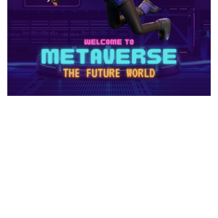
2025年最新版
2026ゲームPC
2026年
30倍
3DSマイクラ
3DS版攻略
Amazonコンビニ払い
Amazonコンビニ支払い
Brilliantcrypto
Bedrockアドオン
Axie Infinity
AXS SLP
Aランク武器
BANリスク
BAN事例
BAN回避
ban復旧方法
Battle Bricks
Bedrock移行
auかんたん決済
BELLA
BESTランキング
BGM
BGMランキング
BinanceBybitOKX
Blitz.gg使い方
bootcampヴァロラント
Bored Ape
Brainrot
auユーザー
auPAY還元率
Amazonコンビニ支払いトラブル
Amazon支払いエラー
Amazonサポート連絡
Amazonデビットカード
Amazonペイチャージ
Amazonポイント使い道
Amazonローソン
Amazon分割払い
Amazon分割払い手順
Amazon携帯決済