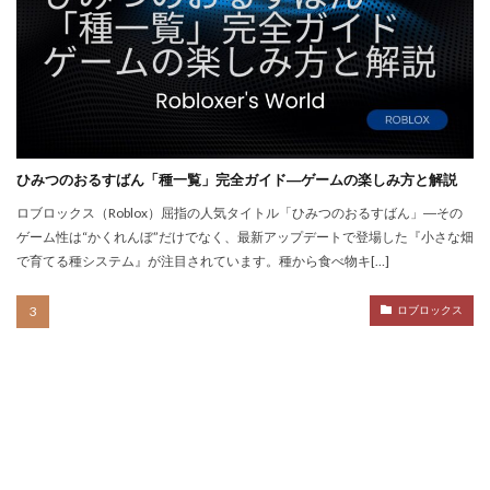
QUICPay iD
R.E.P.O.
r.e.p.oアイテム
r.e.p.oセーブ
r.e.p.oロードマップ
r.e.p.o人数
r.e.p.o攻略
r.e.p.o武器
repo Switch
Realmsサーバー
Realmサーバー
Realm共有
Rebirth
Reborn
REPO
repo MOD
ひみつのおるすばん「種一覧」完全ガイド―ゲームの楽しみ方と解説
repo PS5
repo Steam
PayPay
Pay-easy
ロブロックス（Roblox）屈指の人気タイトル「ひみつのおるすばん」―その
NFTイラスト
NFTミント
NFTバブル
ゲーム性は“かくれんぼ”だけでなく、最新アップデートで登場した『小さな畑
で育てる種システム』が注目されています。種から食べ物キ[…]
NFTビットコイン違い
NFTファン作り
NFTプロジェクト
NFTブロックチェーン
ロブロックス
NFTプロモーション
NFTマーケットプレイス
NFTマーケット比較
NFTやり方
NFTトークン
NFTユーティリティ
NFTリスク
NFTリターン
NFTロードマップ
NFTロイヤリティ
NFT不動産投資
NFT二次流通
NFT仮想通貨