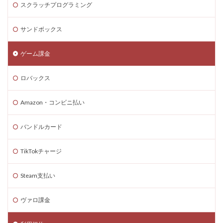
スクラッチプログラミング
Steam為替予測
Steam無料ゲーム
Steam無料チャージ
Steam無料配布
Steam神ゲー
サンドボックス
Steam自作ゲーム
Steam課金
Steam課金トラブル
Steam資産管理
Riot Gamesランチャー
REPO類似
ゲーム課金
アイディア
FPS設定
Ethereum
ロバックス
Ethereum比較
ETH買い方
eスポーツ
eスポーツ展開
eスポーツ機材
Forsaken
Amazon・コンビニ払い
Fortnite
Fungible Token
ERC-721
バンドルカード
GameMakerテンプレート
GameMaker使い方
GETテクニック
Gods Unchained
Google Play
TikTokチャージ
Grow a Garden
Hyper Shot
ICT教育
ETH MATIC
Epicアカウント
IDとの違い
Delta
Steam支払い
CryptoSpells
CS版最新情報
CS版違い
ヴァロ課金
Decentraland
DeFiステーキング
DeFi運用
DeFi運用リスク
DEJP
Delta Executor
Elliot