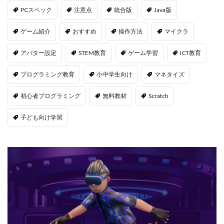
PCスペック
注意点
統合版
Java版
LAND物件選定
LAND賃貸収入
LAND賃貸運用
LAND購入方法
CryptoPunks
Bキー
ゲーム紹介
おすすめ
操作方法
マイクラ
NFTアート作り方
Amazon d払い
7選
アバター設定
STEM教育
ゲーム学習
ICT教育
8大サービス
99 Nights in the Forest
99日生き残る
Admin Abuse
Aim Labヴァロ
AlphaSeason4
プログラミング教育
小中学生向け
マネタイズ
Amazon auかんたん決済
Amazon d払いできない
初心者プログラミング
無料教材
Scratch
5000
Amazon d払い登録
Amazon PayPay
Amazon PayPay使えない
Amazonお得な課金術
子ども向け学習
Amazonカスタマーサポート
Amazonギフト券
Amazonクレカ削除
AmazonコンビニRoblox
67
50%オフ
Amazonコンビニ払いトラブル
2025アップデート
1.21アップデート
1000
10選
12回払い
1x1x1x1
1つで
1日中プレイ
2025
2025年
3回払い
2025年ゲーム課金
2025年情報
2025年最新