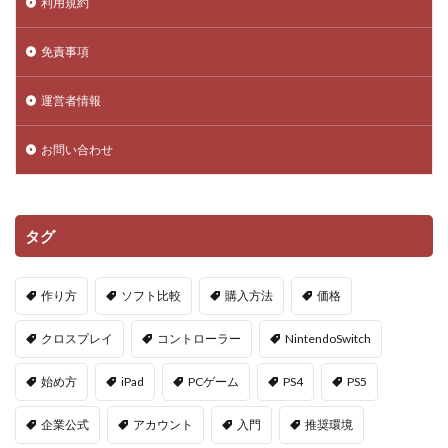
利用規約
Donate Please
Driving Experience Japan
d払い
d払いポイント
d払い使い方
d払い選び方
免責事項
EA Play
Echoレジェンド
ECネットショッピング
運営者情報
ICチップ
ID確認方法
codes
Minecoins
Lua言語
Mac
macbookヴァロラント
お問い合わせ
macヴァロ対応
MakeCode
Marvelコラボ
MetaMask
MetaMaskセキュリティ
Minecraft
Luaプログラミング
minecraft噂
MITスクラッチ
タグ
MOD導入
MOD活用
MOD開発
NFCタッチ決済
NFT
NFTアートとは
Lua入門
作り方
ソフト比較
購入方法
価格
Lua
iPad
JCB楽天カード
iPad最適化
クロスプレイ
コントローラー
NintendoSwitch
iPhone
iPhone Android
IT環境
IT用語
Java Bedrock
Java変換
Java版
John Doe
始め方
iPad
PCゲーム
PS4
PS5
LethalCompany
JRPGSteam
JRPGおすすめ
企業公式
アカウント
入門
推奨環境
Jujutsu Shenanigans
K/D改善
LAND価格分析