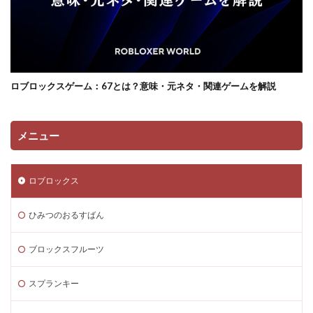
コンソール類似ゲーム
スキン選び方
ゲーム快適化
ゲーム制作初心者
ゲーム制作効率化
ゲーム制作手順
ゲーム制作簡単
ゲーム収益化
ゲーム変化
ゲーム学習
ゲーム対策
ゲーム性
ロブロックスゲーム：67とは？意味・元ネタ・関連ゲームを解説
ゲーム初心者
ゲーム情報
ゲーム成績可視化
ゲーム戦略
ゲーム攻略
ゲーム文化
ゲーム最適化
ゲーム歴史
ゲーム用語
メニュー
ゲーム制作
ゲーム内通貨攻略ガイド
ゲーム紹介
ゲームを作ろう
ゲームトレンド
ゲームの歴史
ロブロックス
ゲームパス
ゲームパッド使用法
ゲームランキング
ひみつのおるすばん
ゲームルール
ゲームレビュー
ゲームを作る方法
ゲーム一覧
ゲーム内通貨
ゲーム人気ランキング
ブロックスフルーツ
ゲーム作り方
ゲーム作るアプリ
ゲーム公開
ゲーム内Noobとは
ゲーム内アイテム比較
スプランキー
ゲーム内スキン価格
ゲーム内課金