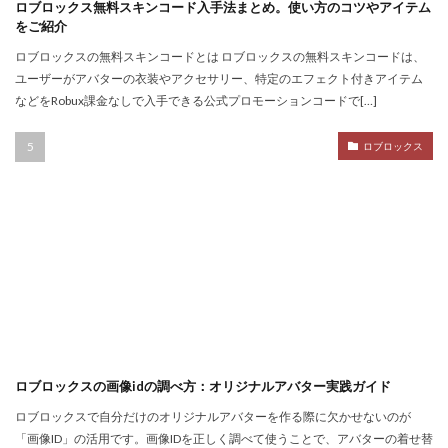
Noli
Noob
Noobキャラ特徴
Nori
ロブロックス無料スキンコード入手法まとめ。使い方のコツやアイテム
をご紹介
Odd World
OpenSea
NFT詐欺見抜き方
ロブロックスの無料スキンコードとは ロブロックスの無料スキンコードは、
NFT詐欺
NFT入札
NFT土地
NFT入門
ユーザーがアバターの衣装やアクセサリー、特定のエフェクト付きアイテム
NFT出品
NFT分散投資
NFT初心者
などをRobux課金なしで入手できる公式プロモーションコードで[…]
NFT初購入
NFT利回り
NFT収益モデル
ロブロックス
NFT口座開設
NFT始め方
NFT被害
NFT安全対策
NFT将来性
NFT所有権
NFT投資
NFT投資戦略
NFT相場
NFT確定申告
NFT稼ぎ方
NFT著作権
アイデア集
アイテム入手
ハッカー伝説
サードパーティ
コンビニ課金
コンビニ課金マニュアル
コンビニ課金やり方ガイド
コンビニ課金方法
コンビニ購入
コンビニ銀行
ロブロックスの画像idの調べ方：オリジナルアバター実践ガイド
コンプリート
コンボ
サーバー作成
ロブロックスで自分だけのオリジナルアバターを作る際に欠かせないのが
コンビニ決済注意点
サーバー接続
サーバー構築
「画像ID」の活用です。画像IDを正しく調べて使うことで、アバターの着せ替