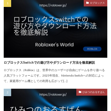
ロブロックス
PayPay使えない
PayPay手順
PayPay払い
PayPay連携
PCチューニング
PCインストール画像
PCゲーム
PCゲーム インストール
PCゲーム トラブル対応
PCゲームパフォーマンス
PCゲーム容量管理
PCゲーム快適化
PCコンソール連携
PCスペック
PVP
QR iD
PayPal
repo値段
repoコマンド
repoコントローラー
repoスマホ版
ロブロックスSwitchでの遊び方やダウンロード方法を徹底解説
REPOチームプレイ
repoプレイ時間
repoベータ
ロブロックス（Roblox）は、世界中のユーザーが自由にゲームを作り遊べる
repoホラー
repoモンスター
repo全モンスター
人気プラットフォームです。2025年現在、Nintendo Switchへの対応によっ
て、家庭用ゲーム機としての利用も広がって[…]
repoアプデ予想
REPO初心者攻略
REPO小技集
REPO戦略テクニック
repo操作
REPO攻略
ひみつのおるすばん
repo敵一覧
REPO生存戦略
repo紹介
repoクロスプレイ
repoアップデート
QRコード決済やり方
r.e.p.o日本語化
Quest3連携