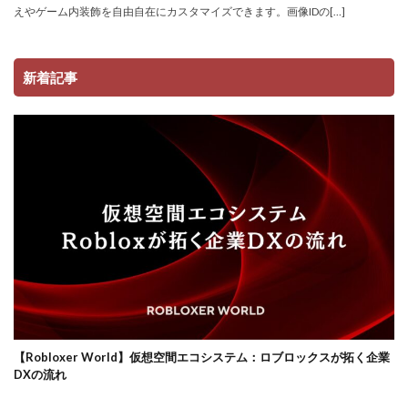
サーバー管理
サーバー設定
サーバー障害
えやゲーム内装飾を自由自在にカスタマイズできます。画像IDの[…]
サイファーカメラ
サイファー初心者
サイファー立ち回り
コンビニ端末エラー
新着記事
コンビニ決済トラブル対応
サッカーゲーム
コンビニやり方
コントローラーゲーム一覧
コントローラー役
コントローラー接続
コントローラー設定
コンビニ＆Amazon購入方法
コンビニATM
コンビニATM払い
コンビニQRコード
コンビニ受取
コンビニ決済アプリ
コンビニ対応
コンビニ店舗
コンビニ店舗情報
コンビニ払い
コンビニ払い反映遅延
コンビニ払い準備
コンビニ支払い
コンビニ支払いポイント
ロブロックスビジネス
【Robloxer World】仮想空間エコシステム：ロブロックスが拓く企業
コンビニ決済
サクッと
サバイバー
DXの流れ
コンテンツ設計
スイッチ版
じゃがりこ