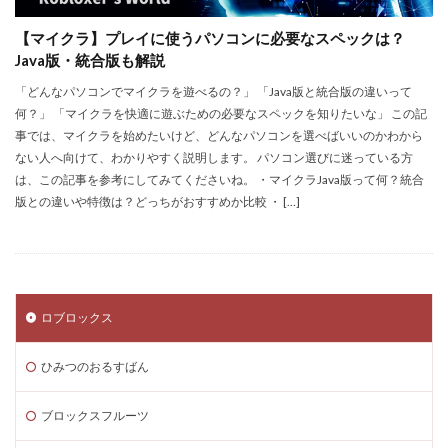
Steamセール予想
Steamチャージ戦略
【マイクラ】プレイに使うパソコンに必要なスペックは？
Steamファミリー共有
Steamファミリー機能
Java版・統合版も解説
Steamポイント
Steamポイント運用
「どんなパソコンでマイクラを遊べるの？」 「Java版と統合版の違いって
Steamコード裏技
Steamライブラリ共有
何？」 「マイクラを快適に遊ぶための必要なスペックを知りたいな」 この記
Steamリファビッシュ
Steam価格変動
事では、マイクラを始めたいけど、どんなパソコンを選べばいいのかわから
ない人へ向けて、わかりやすく説明します。 パソコン選びに迷っている方
Steam価格変動対策
Steam円安
Steam円安対策
は、この記事を参考にしてみてくださいね。 ・マイクラJava版って何？統合
Steam副業
Steam効率運用
Steamコスト削減
版との違いや特徴は？どっちがおすすめか比較 ・ […]
Steamコード無料
Steam安全設定
Steamギフト大量購入
Steamウォレット
Steamウォレット送金
Steamおすすめゲーム
Steamお得
Steamお得情報
Steamお得購入
ロブロックス
Steamギフト
Steamギフトカード
ひみつのおるすばん
Steamクリエイター
Steamコード最安値
Steamゲーム入手
Steamゲーム制作
ブロックスフルーツ
Steamゲーム攻略
Steamゲーム機