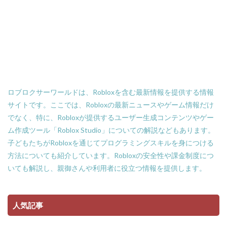
TikTokコインチャージのコンビニ利用時に押さえておくべき注
意点タグ
TikTok LIVE収益
TikTok Shop
TikTok Shop支払い方法
tiktok.com/coin
tiktokウェブチャージ
tiktokウェブ課金
TikTokコイン
TikTokコインチャージ
ロブロクサーワールドは、Robloxを含む最新情報を提供する情報
TikTokコインチャージ注意
TikTok課金
サイトです。ここでは、Robloxの最新ニュースやゲーム情報だけ
TikTokコインとは
TikTokコイン安く買う
でなく、特に、Robloxが提供するユーザー生成コンテンツやゲー
TikTokコイン無料
TikTokサブスク
TikTokチャージ
ム作成ツール「Roblox Studio」についての解説などもあります。
子どもたちがRobloxを通じてプログラミングスキルを身につける
tiktokライトポイント
TikTok公式サポート
方法についても紹介しています。Robloxの安全性や課金制度につ
TikTok収益化
TikTok投げ銭
VALORANT スマホ対応
いても解説し、親御さんや利用者に役立つ情報を提供します。
VALORANT データ削除
TikTok LIVE
Webセキュリティ
VPパッケージ
VP価格推移
VP課金最新情報
VP購入
VP購入方法
人気記事
VRゲームおすすめ
VRゲーム投資
WAONスマホ