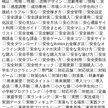
検証
性格
性能
恐怖デザイン
悲劇考察
情報
意
味
感度調整
成功事例
市場システム
小学生向け
接続トラブル
安心
安全稼ぎ方
安全管理
安全設定
安全課金
安全課金対策
安全購入
安全運用
安定
化設定
安心支払い
安全方法
安心方法
安心通販サイ
ト利用
完全ガイド
完全まとめ
完全マニュアル
完全
リスト
完全攻略
完全解説
安全決済
安全操作
定
期課金
安全な課金
安全ゲーム
安全コツ
安全サイト
安全ダウンロード
安全なRobloxお金稼ぎ法
安全なオ
ンライン決済
安全なスマホ決済
安全な見分け方
安全
な購入
安全手順
安全な購入方法
安全な遊び方
安全
に遊ぶ
安全プレイ
安全使い方
安全利用
安全受取法
安全対策
安全性チェック
定期更新
定期購入
小
学生プログラミング
専門家
対応店舗
対応状況
対戦
ゲーム
対策
対策Q&A
対策行動
対策集
対象年齢
将来展望
対応タイトル
将来展開
導入コツ
導入
必須
導入手順
導入条件
小さな畑
小中学生向け
小学校プログラミング
小学生
対応可否
対処法
定義
家庭学習
実ランキング
実一覧
実態
実況成功
実測データ
実物フィギュア
実落ちてる場所
実践テク
ニック
家庭学習プログラミング
審査基準
家庭学習環