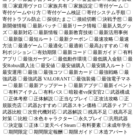
境
家庭用ヴァロ
家族共有
家族設定
寄付ゲーム
寄付ゲームやり方
寄付ゲーム検証
寄付システム手順
寄付トラブル防止
探偵たまご
接続切断
決戦予想
最
新開催情報
最新パッチ
最新リーク情報
最新人気グッ
ズ
最新対応
最新情報
最新教育技術
最新活用事例
最新版
最短ルート
最新クーポン
最速攻略
最速
方法
最適ゲーム
最適化
最適術
最高おすすめ
有
利ポジション
有効期限
最新コード
最新ガイド
有料
アプリ
最強ガーデン
最低動作環境
最低購入金額
最
安Robux購入法
最安値
最安値購入
最安購入ルート
最安運用
最強
最強コツ
最新カード
最強戦略
最
強武器
最強武器 VALORANT
最強装備
最強電子マネ
ー
最新
最新アップデート
最新アプデ
最新イベント
有料アイテム
有料パス
暗殺者vs保安官2
武器構成
正体考察
正体解説
正当なプレイ
正攻法攻略
正
規販売店
武器おすすめ
武器スキン価格
武器ティア
武器比較
次世代機対応
武器解説
残高不足
残高不足
対策
比較
水色キャラクター
永久プレイ
汎用武器
決定版
正体
楽天ペイSteam
有料要素
未成年学生
期間限定
期間限定報酬
期限ガイド
木造アパート