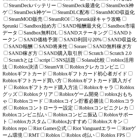
SteamDeckバッテリー
SteamDeck最適化
SteamDeck神
ゲ
SteamDeck神ゲー
SteamDLC配布
SteamMOD収益化
SteamMOD販売
SteamROI
Sprunki緑キャラ攻略
Sprunki
Sandbox始め方
SAND報酬最大化
Sandbox市場
データ
Sandbox無料DL
SANDステーキング
SANDト
ークン
SAND価格予測
SAND利回り20%
SAND収益化
SAND報酬
SAND将来性
Sorare
SAND無料稼ぎ方
SAND稼ぎ方
SAND購入取引所
Scratch
Scratch 2.0
Scratchとは
script
SNS話題
Solana比較
roblox活用
法
Roblox決済
SteamVR
Robloxクレカコンビニ
Robloxギフトカード
Robloxギフトカード初心者ガイド
Robloxギフトカード買い方
Robloxギフトカード購入ガイ
ド
Robloxギフトカード購入方法
Robloxキャラ
Roblox
グッズ
Robloxクリア
Robloxゲーム開発
robloxおもち
ゃ
Robloxコード
Robloxコイン貯蓄必勝法
Robloxコラ
ボ
Robloxコントローラー設定
Robloxコンビニクレカ
Robloxコンビニ払い
Robloxコンビニ振込
Robloxサポー
ト
robloxカスタム
Robloxおすすめ
Robloxスキン
Roblox repo
Riot Games公式
Riot Vanguardエラー
Riotゲ
ーム環境
RMT
Roblox
Roblox d払い
Roblox FPS