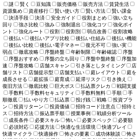
謎
賢く
豆知識
販売価格
販売方法
賃貸生活
資源集め
資産移行
賢い使い方
賢い方法
賢い課金
決済手段
決済
安全ガイド
役割まとめ
強い立ち
回り
強さ比較
強み
強制退出
強化コツ
強化ポイ
ント
強化ルート
役割
役割別
弱点改善
役割攻略
後払い
後払いアプリ比較
後払い仕組み
後払い機能
後払い比較
後払い電子マネー
復元不可
強い実
弱点
徹底攻略
序盤終盤
年齢制限
年齢確認
序盤
序盤おすすめ
序盤の立ち回り
序盤中盤終盤
序盤加
速
序盤攻略
店舗スキャン
引き落としタイミング
店
舗リスト
店舗提示型
店舗支払い
庭レイアウト
庭を
成長させる
庭拡張
庭育成
延滞リスク
引き換え
復旧方法
徹底比較
巨大ボス
払込票クレカ
戦闘支援
手数料
手数料セキュリティ
手数料無料
手順
手
順徹底
払いやり方
払込票
投げ銭
戦略
投資プラ
ン
投資リターン
投資価値
招待コード注意点
招待ミ
ス
招待方法
振込票手順
授業事例
戦績分析ツール
成長条件
必要スキル
怖い
必要スペック
必要額
必須対応
応援方法
快適な生活環境
快適プレイ
快適マイクラ
快適操作
怖さの要素
成功体験談
怖さ