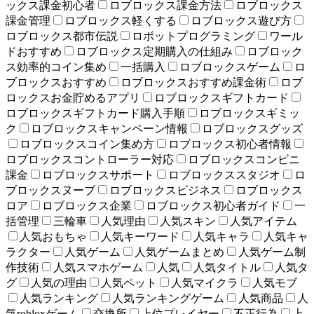
ックス課金初心者
ロブロックス課金方法
ロブロックス
課金管理
ロブロックス軽くする
ロブロックス遊び方
ロブロックス都市伝説
ロボットプログラミング
ワール
ドおすすめ
ロブロックス定期購入の仕組み
ロブロック
ス効率的コイン集め
一括購入
ロブロックスゲーム
ロ
ブロックスおすすめ
ロブロックスおすすめ課金術
ロブ
ロックスお金貯めるアプリ
ロブロックスギフトカード
ロブロックスギフトカード購入手順
ロブロックスギミッ
ク
ロブロックスキャンペーン情報
ロブロックスグッズ
ロブロックスコイン集め方
ロブロックス初心者情報
ロブロックスコントローラー対応
ロブロックスコンビニ
課金
ロブロックスサポート
ロブロックススタジオ
ロ
ブロックスヌーブ
ロブロックスビジネス
ロブロックス
ロア
ロブロックス企業
ロブロックス初心者ガイド
一
括管理
三輪車
人気理由
人気スキン
人気アイテム
人気おもちゃ
人気キーワード
人気キャラ
人気キャ
ラクター
人気ゲーム
人気ゲームまとめ
人気ゲーム制
作技術
人気スマホゲーム
人気
人気タイトル
人気タ
グ
人気の理由
人気ペット
人気マイクラ
人気モブ
人気ランキング
人気ランキングゲーム
人気商品
人
気robloxゲーム
交換所
上位プレイヤー
不正行為
上