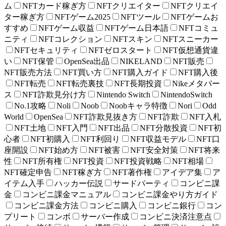
ム
NFTカード稼ぎ方
NFTクリエイター
NFTクリエイ
ター稼ぎ方
NFTゲーム2025
NFTツール
NFTゲームお
すすめ
NFTゲーム収益
NFTゲーム日本語
NFTコミュ
ニティ
NFTコレクション
NFTスキン
NFTスニーカー
NFTセキュリティ
NFTゼロスタート
NFT仮想通貨違
い
NFT保管
OpenSea出品
NIKELAND
NFT販売
NFT販売方法
NFT買い方
NFT購入ガイド
NFT購入後
NFT転売
NFT転売裏技
NFT長期投資
Nikeメタバー
ス
NFT詐欺見分け方
Nintendo Switch
NintendoSwitch
No.1攻略
Noli
Noob
Noobキャラ特徴
Nori
Odd
World
OpenSea
NFT詐欺見抜き方
NFT詐欺
NFT入札
NFT土地
NFT入門
NFT出品
NFT分散投資
NFT初
心者
NFT初購入
NFT利回り
NFT収益モデル
NFT口
座開設
NFT始め方
NFT被害
NFT安全対策
NFT将来
性
NFT所有権
NFT投資
NFT投資戦略
NFT相場
NFT確定申告
NFT稼ぎ方
NFT著作権
アイデア集
ア
イテム入手
ハッカー伝説
サードパーティ
コンビニ課
金
コンビニ課金マニュアル
コンビニ課金やり方ガイド
コンビニ課金方法
コンビニ購入
コンビニ銀行
コン
プリート
コンボ
サーバー作成
コンビニ決済注意点