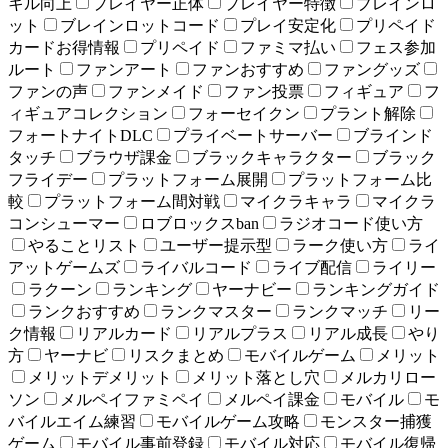
キル向上
プレイヤー正体
プレイヤー特徴
ブレインロ
ット
ブレインロットコード
プレイ安定化
プリペイド
カードお得情報
プリペイド
ファミマ払い
フェス参加
ルート
ファンアート
ファンおすすめ
ファングッズ
ファンの声
ファンメイド
ファン投票
フィギュア
フ
ィギュアコレクション
フォーセイクン
プラント解除
フォートナイトDLC
プライベートサーバー
ブラインド
タッチ
ブラウザ課金
ブラックキャラクター
ブラック
フライデー
プラットフォーム展開
プラットフォーム比
較
プラットフォーム間対戦
マイクラキャラ
マイクラ
コンシューマー
ロブロックスban
ラジオコード使い方
やることリスト
ユーザー提示型
ラーク使い方
ライ
アットゲームズ
ライバルコード
ライブ配信
ライリー
ラクーン
ランキング
ヤーナビー
ランキングガイド
ランクおすすめ
ランクマスター
ランクマッチ
リー
ク情報
リアルカード
リアルプラス
リアル成長
やり
方
ヤーナビ
リスクまとめ
モバイルゲーム
メリット
メリットデメリット
メリット落とし穴
メルカリロー
ソン
メルペイファミペイ
メルペイ課金
モバイル
モ
バイルエイム練習
モバイルゲーム攻略
モンスター捕獲
ゲーム
モバイル事前登録
モバイル対応
モバイル復帰