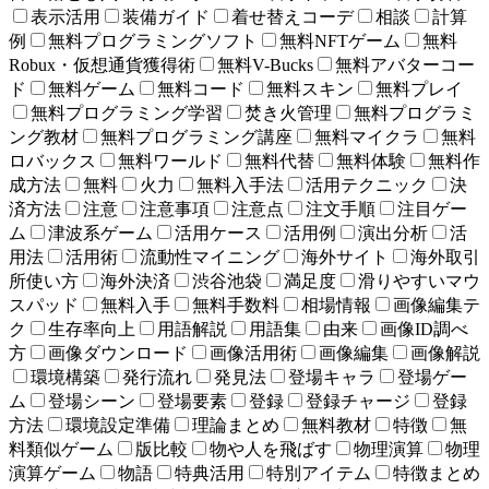
表示活用
装備ガイド
着せ替えコーデ
相談
計算
例
無料プログラミングソフト
無料NFTゲーム
無料
Robux・仮想通貨獲得術
無料V-Bucks
無料アバターコー
ド
無料ゲーム
無料コード
無料スキン
無料プレイ
無料プログラミング学習
焚き火管理
無料プログラミ
ング教材
無料プログラミング講座
無料マイクラ
無料
ロバックス
無料ワールド
無料代替
無料体験
無料作
成方法
無料
火力
無料入手法
活用テクニック
決
済方法
注意
注意事項
注意点
注文手順
注目ゲー
ム
津波系ゲーム
活用ケース
活用例
演出分析
活
用法
活用術
流動性マイニング
海外サイト
海外取引
所使い方
海外決済
渋谷池袋
満足度
滑りやすいマウ
スパッド
無料入手
無料手数料
相場情報
画像編集テ
ク
生存率向上
用語解説
用語集
由来
画像ID調べ
方
画像ダウンロード
画像活用術
画像編集
画像解説
環境構築
発行流れ
発見法
登場キャラ
登場ゲー
ム
登場シーン
登場要素
登録
登録チャージ
登録
方法
環境設定準備
理論まとめ
無料教材
特徴
無
料類似ゲーム
版比較
物や人を飛ばす
物理演算
物理
演算ゲーム
物語
特典活用
特別アイテム
特徴まとめ