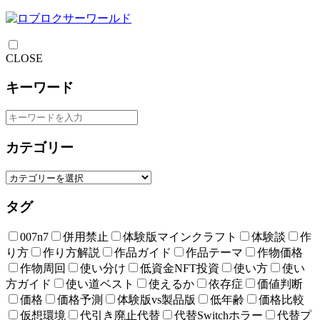
CLOSE
キーワード
カテゴリー
タグ
007n7
併用禁止
体験版マインクラフト
体験談
作
り方
作り方解説
作品ガイド
作品テーマ
作物価格
作物周回
使い分け
低資金NFT投資
使い方
使い
方ガイド
使い道ベスト
使えるか
依存症
価値判断
価格
価格予測
体験版vs製品版
低年齢
価格比較
仮想環境
代引き廃止代替
代替Switchホラー
代替プ