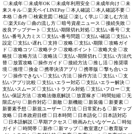
未成年
未成年OK
未成年利用安全
未成年向け
未
来スキル
楽天ペイLINEPay
本人確認
本人確認不要
本格
条件
検索意図
検証
楽しく学ぶ
楽しむ方法
楽天Edy
曲の流し方
暗号資産ニュース
接続失敗
改良アップデート
支払い期限切れ対処
支払い番号
支
払い番号入力ミス
支払い番号問題
支払い確認
支払い
設定
支払い遅れ
支持
攻略
支払い期限
攻略ガイ
ド
攻略コツ
攻略テク
攻略ポイント
攻略大全
攻
略技
攻略方法
攻略法
支払い期限切れ
支払い方法代
替
放置攻略
操作ガイド
接続方法
推し活
推奨環
境
推理
換金
携帯決済アプリ
携帯版
撃ち合いコ
ツ
操作できない
支払い方法
操作方法
支払い
支
払いアプリ比較
支払いエラー対応
支払いエラー解決
支払いスムーズ
支払いトラブル対処
支払いフロー
支
払い保証方法
攻略法徹底解説
放置稼ぎ
時間短縮
无
限広がり
新作対応
新敵
新機能
新装備
新要素
新要素予想
新規ユーザー
方法
日常変わる
新マップ
攻略
日本政府目標
日本時間
日本語化
日本語対応
日本語解説
早期アクセス
映画みたいなゲーム
時短
ガイド
時間帯
新作
新マップ
教室選び
教育版マ