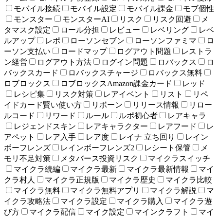
モバイル接続
モバイル設定
モバイル課金
モブ個性
モンスター
モンスターAI
リスク
リスク回避
メ
タマスク設定
ロール分担
レビュー
レベリング
レベ
ルアップ
レポ
ローソンセブン
ローソンファミマ
ロ
ーソン支払い
ロードマップ
ログアウト問題
レストラ
ン経営
ログアウト方法
ログイン問題
ロバックス
ロ
バックスカード
ロバックスチャージ
ロバックス無料
ロブロックス
ロブロックスAmazon課金カード
レッド
レシピ集
リスク対策
レアイベント
リスト
リペ
イドカード賢い使い方
リボーン
リリース情報
リロー
ルコード
リワード
ルール
ルポ初心者
レアキャラ
レジェンドスキン
レアキャラクター
レアフード
レ
アペット
レア入手
レア度
レイナ 立ち回り
レイン
ボーフレンズ
レインボーフレンズ2
レシート保管
メ
モリ不足対策
メタバース投資リスク
マイクラスイッチ
マイクラ続編
マイクラ最新
マイクラ最新情報
マイ
クラ村人
マイクラ正規版
マイクラ歴史
マイクラ比較
マイクラ無料
マイクラ無料アプリ
マイクラ解説
マ
イクラ攻略法
マイクラ設定
マイクラ購入
マイクラ遊
び方
マイクラ配信
マイク設定
マインクラフト
マイ