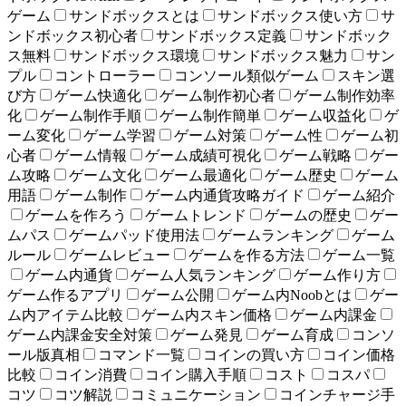
ゲーム
サンドボックスとは
サンドボックス使い方
サ
ンドボックス初心者
サンドボックス定義
サンドボック
ス無料
サンドボックス環境
サンドボックス魅力
サン
プル
コントローラー
コンソール類似ゲーム
スキン選
び方
ゲーム快適化
ゲーム制作初心者
ゲーム制作効率
化
ゲーム制作手順
ゲーム制作簡単
ゲーム収益化
ゲ
ーム変化
ゲーム学習
ゲーム対策
ゲーム性
ゲーム初
心者
ゲーム情報
ゲーム成績可視化
ゲーム戦略
ゲー
ム攻略
ゲーム文化
ゲーム最適化
ゲーム歴史
ゲーム
用語
ゲーム制作
ゲーム内通貨攻略ガイド
ゲーム紹介
ゲームを作ろう
ゲームトレンド
ゲームの歴史
ゲー
ムパス
ゲームパッド使用法
ゲームランキング
ゲーム
ルール
ゲームレビュー
ゲームを作る方法
ゲーム一覧
ゲーム内通貨
ゲーム人気ランキング
ゲーム作り方
ゲーム作るアプリ
ゲーム公開
ゲーム内Noobとは
ゲー
ム内アイテム比較
ゲーム内スキン価格
ゲーム内課金
ゲーム内課金安全対策
ゲーム発見
ゲーム育成
コンソ
ール版真相
コマンド一覧
コインの買い方
コイン価格
比較
コイン消費
コイン購入手順
コスト
コスパ
コツ
コツ解説
コミュニケーション
コインチャージ手