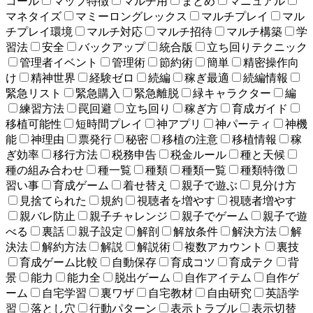
コール
マップ特徴
マルチ用
まとめ
マニュアル
マネタイズ
マミーロングレックス
マルチプレイ
マル
チプレイ環境
マルチ対応
マルチ招待
マルチ構築
学
習法
安全
バックアップ
統合版
立ち回りテクニック
管理者イベント
管理術
節約術
簡単
精密操作向
け
精神世界
経験ゼロ
続編
稼ぎ最適
続編情報
緊急リスト
緊急購入
緊急離脱
緑キャラクター
編
練習方法
罠回避
立ち回り
稼ぎ方
育成ガイド
移植可能性
短時間プレイ
神アプリ
神パーティ
神機
能
神理由
票発行
秘密
移植の注意
移植情報
稼
ぎ効率
移行方法
税務申告
税金ルール
種と天候
種の組み合わせ
種一覧
種類
種類一覧
種類特徴
習い事
育成ゲーム
着せ替え
親子で遊ぶ
見分け方
見捨てられた
規約
視聴者を増やす
視聴者増やす
親バレ防止
親子チャレンジ
親子でゲーム
親子で遊
べる
裏話
親子設定
解剖
解放条件
解決方法
解
決法
解約方法
解説
解説術
複数アカウント
裏技
育成ゲーム比較
自動保存
育成コツ
育成テク
背
景
能力
能力全
脱出ゲーム
自作アイテム
自作ゲ
ーム
自宅学習
裏ワザ
自宅教材
自由研究
英語学
習
落とし穴
行動パターン
表示トラブル
表示切替