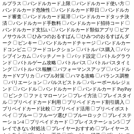
ルプラス
バンドルカード上限
バンドルカード使い方
バンドルカード危険性
バンドルカード即日
バンドルカ
ード審査
バンドルカード延滞
バンドルカードタッチ決
済
バンドルカード手数料
バンドルカード招待コード
バンドルカード支払い
バンドルカード類似アプリ
ピア
ノサウルス
ひみつのおるすばん
ひみつのおるすばんダ
ーク
ピンキー
バンドルカードチャージ
バンドルカー
ドコンビニ
フードコレクション
バトルパス購入
パッ
シブインカム
パッチノート
パッド設定
バトルグラウ
ンド
バトルゲーム攻略
バトルパス
バトルパスタイミ
ング
バトルパス報酬
パフォーマンスアップ
バンドル
カードVプリカ
バブル対策
ハマる攻略
バランス調整
バリエーション
パルスピストル
バレーボールレジェ
ンド
バンドル
バンドルカード
バンドルカード PayPay
ピンク
ファミマローソン
プレイ方法
プレイスタイ
ル
プリペイドカード利用
プリペイドカード割引購入
プリペイドカード比較
プリペイド活用
プリペイポスト
ペイ
ブルー
フルーツ選び
ブルーロック
プレイステ
ーション4
プリペイドカード
プレイステーション5
プ
レイできない対処法
プレイヤーおすすめ
プレイヤース