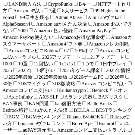
LAND購入方法
CryptoPunks
Bキー
NFTアート作り
方
Amazon d払い
7選
8大サービス
99 Nights in the
Forest
99日生き残る
Admin Abuse
Aim Labヴァロ
AlphaSeason4
Amazon auかんたん決済
Amazon d払いでき
ない
5000
Amazon d払い登録
Amazon PayPay
Amazon PayPay使えない
Amazonお得な課金術
Amazonカ
スタマーサポート
Amazonギフト券
Amazonクレカ削除
AmazonコンビニRoblox
67
50%オフ
Amazonコンビ
ニ払いトラブル
2025アップデート
1.21アップデート
1000
10選
12回払い
1x1x1x1
1つで
1日中プレイ
2025
2025年
3回払い
2025年ゲーム課金
2025年情報
2025年最新
2025年最新版
2026ゲームPC
2026年
30倍
3DSマイクラ
3DS版攻略
Amazonコンビニ払い
Amazonコンビニ支払い
Brilliantcrypto
Bedrockアドオン
Axie Infinity
AXS SLP
Aランク武器
BANリスク
BAN事例
BAN回避
ban復旧方法
Battle Bricks
Bedrock移行
auかんたん決済
BELLA
BESTランキング
BGM
BGMランキング
BinanceBybitOKX
Blitz.gg使
い方
bootcampヴァロラント
Bored Ape
Brainrot
auユ
ーザー
auPAY還元率
Amazonコンビニ支払いトラブル