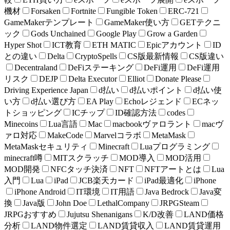
機材
Forsaken
Fortnite
Fungible Token
ERC-721
GameMakerテンプレート
GameMaker使い方
GETテクニ
ック
Gods Unchained
Google Play
Grow a Garden
Hyper Shot
ICT教育
ETH MATIC
Epicアカウント
ID
との違い
Delta
CryptoSpells
CS版最新情報
CS版違い
Decentraland
DeFiステーキング
DeFi運用
DeFi運用
リスク
DEJP
Delta Executor
Elliot
Donate Please
Driving Experience Japan
d払い
d払いポイント
d払い使
い方
d払い選び方
EA Play
Echoレジェンド
ECネッ
トショッピング
ICチップ
ID確認方法
codes
Minecoins
Lua言語
Mac
macbookヴァロラント
macヴ
ァロ対応
MakeCode
Marvelコラボ
MetaMask
MetaMaskセキュリティ
Minecraft
Luaプログラミング
minecraft噂
MITスクラッチ
MOD導入
MOD活用
MOD開発
NFCタッチ決済
NFT
NFTアートとは
Lua
入門
Lua
iPad
JCB楽天カード
iPad最適化
iPhone
iPhone Android
IT環境
IT用語
Java Bedrock
Java変
換
Java版
John Doe
LethalCompany
JRPGSteam
JRPGおすすめ
Jujutsu Shenanigans
K/D改善
LAND価格
分析
LAND物件選定
LAND賃貸収入
LAND賃貸運用