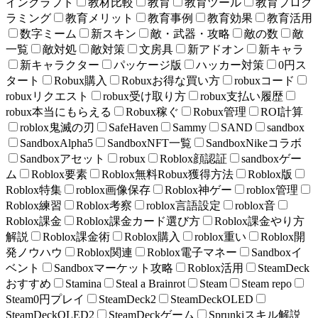
インクラフト
教材比較
教育
教育ツール
教育プログ
ラミング
教育メリット
教育事例
教育効果
教育活用
数字ミーム
新スキン
敵・武器・攻略
敵の数
敵
一覧
敵対処
敵対策
文房具
新アドオン
新キャラ
新キャラクター
パッケージ版
ハッカー対策
0円ス
タート
Robux購入
Robuxお得な買い方
robuxコード
robuxリクエスト
robux受け取り方
robux支払い履歴
robux本当にもらえる
Robux稼ぐ
Robux管理
ROI計算
roblox鬼滅の刃
SafeHaven
Sammy
SAND
sandbox
SandboxAlpha5
SandboxNFT一覧
SandboxNikeコラボ
Sandboxアセット
robux
Roblox顔認証
sandboxゲー
ム
Roblox要素
Roblox無料Robux獲得方法
Roblox版
Roblox特集
roblox画像保存
Roblox神ゲー
roblox管理
Roblox練習
Roblox考察
roblox言語設定
roblox音
Roblox課金
Roblox課金カード選び方
Roblox課金やり方
解説
Roblox課金術
Roblox購入
roblox重い
Roblox開
発ノウハウ
Roblox関連
Roblox電子マネー
Sandboxイ
ベント
Sandboxマーケット攻略
Roblox活用
SteamDeck
おすすめ
Stamina
Steal a Brainrot
Steam
Steam repo
Steam0円プレイ
SteamDeck2
SteamDeckOLED
SteamDeckOLED2
SteamDeckゲーム
Sprunkiスキル解説