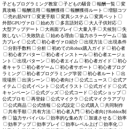
子どもプログラミング教室
子どもの騒音
報酬一覧
変
異攻略
報酬活用
報酬獲得
報酬獲得ルート
増額コツ
売れ筋NFT
変更手順
変異システム
変異ペット
外部GPUヴァロ
始め方
多言語対応
大人子供対応
大型アップデート
大画面プレイ
大量入手
天候別
失
敗しない
失敗防止
始める理由
協力ホラーゲーム
協
力プレイ
公式
初心者ヴァロ紹介
出現方法
出現条件
分割手数料
分析
初めてのRobux購入ガイド
初心者
初心者アバター
初心者インストール
初心者エージェ
ント
出現パターン
初心者エイム
初心者ガイド
初心
者キャラ
初心者ゲーム
初心者サポート
初心者プログ
ラミング
初心者プログラミング学習
初心者ルート
出
現場所
出演シーン
初心者向け
公式ニュース
公式ア
イテム
公式イベント
公式イラスト
公式ガイド
公式
キャンペーン
公式グッズ
公式コード
公式ショップ
公式プロモ
再登録
公式マイクラ
公式マイクラアプリ
公式商品
公式情報
公式設定
公式購入
共同制作
共有手順
共有方法
初心者入門
初心者向けRoblox制
作
協力サバイバル
効率的な集め方
加速させる
効率
効率アップ
効率プレイ
効率レベル上げ
効率化