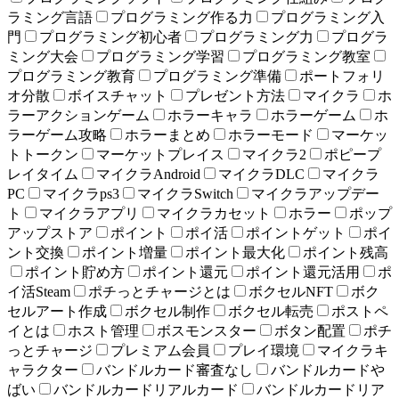
ラミング言語
プログラミング作る力
プログラミング入
門
プログラミング初心者
プログラミング力
プログラ
ミング大会
プログラミング学習
プログラミング教室
プログラミング教育
プログラミング準備
ポートフォリ
オ分散
ボイスチャット
プレゼント方法
マイクラ
ホ
ラーアクションゲーム
ホラーキャラ
ホラーゲーム
ホ
ラーゲーム攻略
ホラーまとめ
ホラーモード
マーケッ
トトークン
マーケットプレイス
マイクラ2
ポピープ
レイタイム
マイクラAndroid
マイクラDLC
マイクラ
PC
マイクラps3
マイクラSwitch
マイクラアップデー
ト
マイクラアプリ
マイクラカセット
ホラー
ポップ
アップストア
ポイント
ポイ活
ポイントゲット
ポイ
ント交換
ポイント増量
ポイント最大化
ポイント残高
ポイント貯め方
ポイント還元
ポイント還元活用
ポ
イ活Steam
ポチっとチャージとは
ボクセルNFT
ボク
セルアート作成
ボクセル制作
ボクセル転売
ポストペ
イとは
ホスト管理
ボスモンスター
ボタン配置
ポチ
っとチャージ
プレミアム会員
プレイ環境
マイクラキ
ャラクター
バンドルカード審査なし
バンドルカードや
ばい
バンドルカードリアルカード
バンドルカードリア