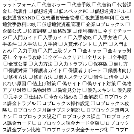
ラットフォーム
代替ホラー
代替手段
代替術
代替課
金
代表作
仮想通貨
低スペックPC
仮想通貨2ドル
仮想通貨SAND
仮想通貨安全管理
仮想通貨年利
仮想
通貨手数料比較
仮想通貨資産管理
企業ロブロックス
企業公式
位置調整
価格改定
便利機能
今すぐチャー
ジ
入門ガイド
入手ガイド
入手攻略
入手方法
入
手条件
入手法
入手術
入賞ポイント
入門
入門ま
とめ
入力手順
入門上級ヴァロ
全キャラ
全キャラ対
応
全キャラ攻略
全ゲームクリア
全リスト
全手順
全技公開
入力方法
入力トラブル
保存版
倒し方
保護対策
保護者ガイド
保護者サポート
保護者向け
修復方法
修正方法
個人ステップ
個性
借金
入
れない原因
値上げ対策
偽サイト
偽サイト対策
偽物
アプリ対策
偽物対策
偽造見分け
優先スキン
優先度
元ネタ
仕組み
今から始める
全解説
ロブロック
ス課金トラブル
ロブロックス操作設定
ロブロックス攻
略
ロブロックス月額サブスク解説
ロブロックス無料ス
キン
ロブロックス設定
ロブロックス課金
ロブロック
ス課金カード
ロブロックス課金カード金額
ロブロック
ス課金プラン比較
ロブロックス安全チャージ術
ロブロ