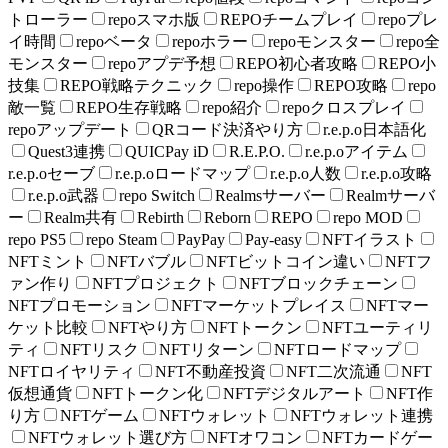
トローラー
repoスマホ版
REPOチームプレイ
repoプレ
イ時間
repoベータ
repoホラー
repoモンスター
repo全
モンスター
repoアプデ予想
REPO初心者攻略
REPO小
技集
REPO戦略テクニック
repo操作
REPO攻略
repo
敵一覧
REPO生存戦略
repo紹介
repoクロスプレイ
repoアップデート
QRコード決済やり方
r.e.p.o日本語化
Quest3連携
QUICPay iD
R.E.P.O.
r.e.p.oアイテム
r.e.p.oセーブ
r.e.p.oロードマップ
r.e.p.o人数
r.e.p.o攻略
r.e.p.o武器
repo Switch
Realmsサーバー
Realmサーバ
ー
Realm共有
Rebirth
Reborn
REPO
repo MOD
repo PS5
repo Steam
PayPay
Pay-easy
NFTイラスト
NFTミント
NFTバブル
NFTビットコイン違い
NFTフ
ァン作り
NFTプロジェクト
NFTブロックチェーン
NFTプロモーション
NFTマーケットプレイス
NFTマー
ケット比較
NFTやり方
NFTトークン
NFTユーティリ
ティ
NFTリスク
NFTリターン
NFTロードマップ
NFTロイヤリティ
NFT不動産投資
NFT二次流通
NFT
仮想通貨
NFTトークン化
NFTデジタルアート
NFT作
り方
NFTゲーム
NFTウォレット
NFTウォレット連携
NFTウォレット選び方
NFTオワコン
NFTカードゲー