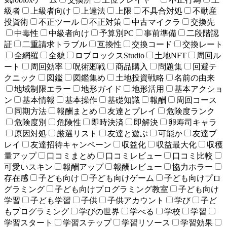
級者
上級者向け
上達法
上限
不具合対処
不動産
投資術
不正ツール
不正対策
中古マイクラ
交換先
中毒性
中級者向け
予算別PC
事前準備
二段階認
証
二重請求トラブル
互換性
交換コード
交換レート
全網羅
全貌
ロブロックスStudio
土地NFT
周回ル
ート
周回効率
呪術廻戦
商品購入
問題集
回避テ
クニック
図鑑
図鑑集め
土地投資戦略
名前の由来
地域制限エラー
地形ガイド
地形活用
基本アクショ
ン
基本情報
基本操作
基礎知識
報酬
周回コース
同期方法
報酬まとめ
友達とプレイ
危険度ランク
危険度別
危険性
即時決済
即解決
卵寿司キャラ
原因対処
厳選リスト
友達と遊ぶ
可能か
友達プ
レイ
友達招待キャンペーン
収益化
収益最大化
収穫
量アップ
口コミまとめ
口コミレビュー
口コミ比較
可愛いスキン
報酬アップ
報酬レビュー
協力ホラー
存在感
子ども向け
子ども向けゲーム
子ども向けプロ
グラミング
子ども向けプログラミング教室
子ども向け
学習
子ども学習
子供
子供アカウント
学び
子ど
もプログラミング
学びの世界
学べる
学校
学習
学習スタート
学習ステップ
学習リソース
学習効果