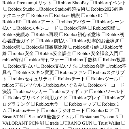
Roblox Premiumメリット
Roblox ShopPay
Robloxイベント
Roblox Studio
Roblox Studio必須技術
Roblox2025必勝
テクニック
Robloxer
Robloxer解説
robloxID
RobloxRP
Robloxアート
robloxアバター
Robloxシーン
払い
Robloxスキンコード
Roblox攻略
Roblox図鑑
Roblox先読み
Roblox再現
Roblox初心者意味
Roblox初
心者課金ガイド
Roblox前払い
Roblox効率的お金稼ぎ
Roblox勢
Roblox単価徹底比較
roblox塗り絵
Roblox伏
線
roblox安全
Roblox安全課金
Roblox安全課金入門
roblox寄付
roblox寄付マナー
Roblox手数料
Roblox投票
Roblox支払い
Roblox支払い方法
roblox会話
roblox不
具合
Robloxスキン変更
Robloxファン
Robloxスクリプ
ト
robloxセキュリティ
Robloxチート
Robloxツール
robloxデモンソウル
robloxぬいぐるみ
Robloxバーコード
決済
robloxハッカー
robloxフィギュア
robloxワールド
Robloxプリペイド利用ガイド
Robloxプレイ
Robloxプ
ログラミング
Robloxホラー
Robloxマップ
Robloxミー
ム
Robloxモード
robloxラジオコード
Robloxロア
SteamVPN
SteamVR最強タイトル
Restaurant Tycoon 3
VALORANT PC性能
trade
TRANQ GUN
Trust Wallet