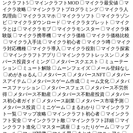
ンクラフト5
マインクラフトMOD
マイクラ最安値
マ
イクラ攻略
マインクラフトプログラミング
マイクラ人
気理由
マイクラスマホ
マイクラソフト
マイクラゾン
ビ
マイクラダウンロード
マイクラタブレット
マイク
ラとは
マイクラモブ
マイクラモンスター
マイクラ体
験版
マイクラ携帯機
マイクラ価格
マイクラ価格比較
マイクラ入手法
マイクラ初心者
マイクラ噂
マイク
ラ対応機種
マイクラ導入
マイクラ役割
マイクラ探索
マインクラフトアプリ
マインクラフトレッスン
メタ
バース投資タイミング
メタバースクエスト
ミューテー
ション
ミュート解除
ムーンフェイズ
メール登録なし
めがきゅるん
メタバース
メタバースNFT
メタバー
スアイテム
メタバースゲーム作成
ミーム文化
メタバ
ースファッション
メタバースフェス
メタバース不労所
得
メタバース不動産
メタバース不動産投資
メタバー
ス初心者ガイド
メタバース副業
メタバース市場予測
メタバース投資
ミニゲーム
まるわかり
マインクラフ
ト一覧
マップ攻略
マインクラフト初心者
マインクラ
フト安全
マインクラフト敵
マインクラフト詳細
マイ
ンクラフト進化
マスター講座
まったりゲーム
マップ