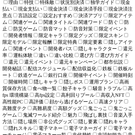
理由
特技
特殊敵
状況別決済
独学ガイド
現金
払い
現金支払い
現金決済
現金決済手段
現金決済注
意点
言語設定
設定おすすめ
決済アプリ
限定アイテ
ム
関連ゲーム
関連タイトル
関連ワード
防ぐ
防
止
防災ゲーム
防音マット
防音対策
限定イベント
開発者情報
限定キャラ
限定グッズ
限定スキン
限定モデル
限定報酬
限定特典
限定要素
隠しアイテ
ム
関連イベント
開発者パス
隠しキャラクター
還元
率
運転体験
違い
違い比較
選び方
選び方ガイド
還元
還元イベント
還元キャンペーン
都市伝説
開発秘話
配信スケジュール
配信収益化
鉄板
鉄板ル
ート
鉄道ゲーム
銀行口座
開催中イベント
開催時刻
開催時間
隠しキャラ
隠しボス
運用プラン
高画
質保存方法
食べ物一覧
餃子キャラ
騒音トラブル
高
fps 環境構築
高fps設定
高利回りプール
高収入NFT
高性能PC
高評価
顔から逃げるゲーム
高速クリア
高難度テク
高難易度
高額グッズ
鬼ごっこ
鬼ごっこ
ゲーム
鬼滅ワールド紹介
魅力
飛ばし裏技
音楽入手
方法
隠し場所
非公式グッズ
隠し要素
隠れキャラ
隠れスキル
電子マネー
電子マネーガイド
電子マネ
ーチャージ
電子マネー一覧
非代替性
非認知能力
音