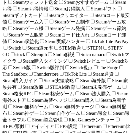
ト
Steamウォレット送金
Steamおすすめゲーム
Steam
お得
Steamお得情報
Steamお得購入
Steamギフト
Steamギフトカード
Steamクリエイター
Steamコード最安
値
Steamゲーム入手
Steamゲーム制作
Steamゲーム攻
略
Steamゲーム機
Steamゲーム発掘
Steamゲーム節約
Steamゲーム販売
Steamコード仕入れ
Steamコード卸
値
Steam収益化
Steam実績ハンター
TikTok Lite PayPay
Switch
Steam還元率
STEM教育
STEPN
STEPN
GO
stock
Strength
Studio解説
Suica nanaco
Switchマ
イクラ
Steam購入タイミング
Switchレビュー
Switch対
応
Switch版
Switch版評判
Switch視点
The Forge
The Sandbox
Thunderstore
TikTok Lite
Steam通貨
Steam購入ガイド
Steam実績攻略
Steam海外版
Steam家
族共有
Steam攻略
STEAM教育
Steam未発売ゲーム
Steam格安RPG
Steam格安ゲーム
Steam法人購入
Steam
海外ストア
Steam為替ヘッジ
Steam購入
Steam為替予
測
Steam無料ゲーム
Steam無料チャージ
Steam無料配
布
Steam神ゲー
Steam自作ゲーム
Steam課金
Steam課
金トラブル
Steam資産管理
Riot Gamesランチャー
REPO類似
アイディア
FPS設定
Ethereum
Ethereum比
較
ETH買い方
eスポーツ
eスポーツ展開
eスポーツ