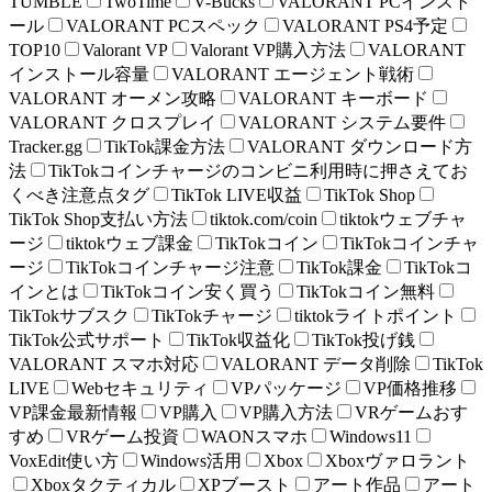
TUMBLE
TwoTime
V-Bucks
VALORANT PCインスト
ール
VALORANT PCスペック
VALORANT PS4予定
TOP10
Valorant VP
Valorant VP購入方法
VALORANT
インストール容量
VALORANT エージェント戦術
VALORANT オーメン攻略
VALORANT キーボード
VALORANT クロスプレイ
VALORANT システム要件
Tracker.gg
TikTok課金方法
VALORANT ダウンロード方
法
TikTokコインチャージのコンビニ利用時に押さえてお
くべき注意点タグ
TikTok LIVE収益
TikTok Shop
TikTok Shop支払い方法
tiktok.com/coin
tiktokウェブチャ
ージ
tiktokウェブ課金
TikTokコイン
TikTokコインチャ
ージ
TikTokコインチャージ注意
TikTok課金
TikTokコ
インとは
TikTokコイン安く買う
TikTokコイン無料
TikTokサブスク
TikTokチャージ
tiktokライトポイント
TikTok公式サポート
TikTok収益化
TikTok投げ銭
VALORANT スマホ対応
VALORANT データ削除
TikTok
LIVE
Webセキュリティ
VPパッケージ
VP価格推移
VP課金最新情報
VP購入
VP購入方法
VRゲームおす
すめ
VRゲーム投資
WAONスマホ
Windows11
VoxEdit使い方
Windows活用
Xbox
Xboxヴァロラント
Xboxタクティカル
XPブースト
アート作品
アート