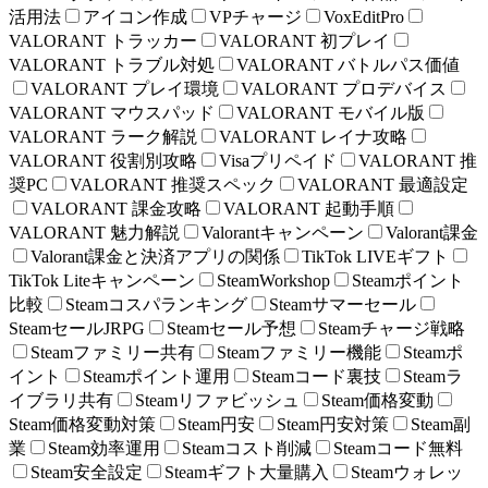
活用法
アイコン作成
VPチャージ
VoxEditPro
VALORANT トラッカー
VALORANT 初プレイ
VALORANT トラブル対処
VALORANT バトルパス価値
VALORANT プレイ環境
VALORANT プロデバイス
VALORANT マウスパッド
VALORANT モバイル版
VALORANT ラーク解説
VALORANT レイナ攻略
VALORANT 役割別攻略
Visaプリペイド
VALORANT 推
奨PC
VALORANT 推奨スペック
VALORANT 最適設定
VALORANT 課金攻略
VALORANT 起動手順
VALORANT 魅力解説
Valorantキャンペーン
Valorant課金
Valorant課金と決済アプリの関係
TikTok LIVEギフト
TikTok Liteキャンペーン
SteamWorkshop
Steamポイント
比較
Steamコスパランキング
Steamサマーセール
SteamセールJRPG
Steamセール予想
Steamチャージ戦略
Steamファミリー共有
Steamファミリー機能
Steamポ
イント
Steamポイント運用
Steamコード裏技
Steamラ
イブラリ共有
Steamリファビッシュ
Steam価格変動
Steam価格変動対策
Steam円安
Steam円安対策
Steam副
業
Steam効率運用
Steamコスト削減
Steamコード無料
Steam安全設定
Steamギフト大量購入
Steamウォレッ