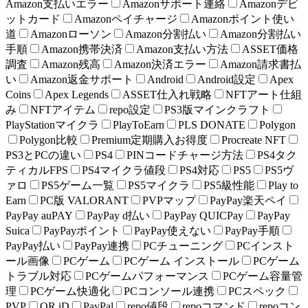
Amazon支払いエラー
Amazonサポート連絡
Amazonデビ
ットカード
Amazonペイチャージ
Amazonポイント使い
道
Amazonローソン
Amazon分割払い
Amazon分割払い
手順
Amazon携帯決済
Amazon支払い方法
ASSET価格
調査
Amazon残高
Amazon決済エラー
Amazon請求書払
い
Amazon返金サポート
Android
Android設定
Apex
Coins
Apex Legends
ASSET仕入れ戦略
NFTアート仕組
み
NFTアイテム
repo設定
PS3版マインクラフト
PlayStationマイクラ
PlayToEarn
PLS DONATE
Polygon
Polygon比較
Premium定期購入お得度
Procreate NFT
PS3とPCの違い
PS4
PINコードチャージ方法
PS4タク
ティカルFPS
PS4マイクラ値段
PS4対応
PS5
PS5ヴ
ァロ
PS5ゲーム一覧
PS5マイクラ
PS5級性能
Play to
Earn
PC版 VALORANT
PVPマップ
PayPay楽天ペイ
PayPay auPAY
PayPay d払い
PayPay QUICPay
PayPay
Suica
PayPayポイント
PayPay使えない
PayPay手順
PayPay払い
PayPay連携
PCチューニング
PCインスト
ール画像
PCゲーム
PCゲーム インストール
PCゲーム
トラブル対応
PCゲームパフォーマンス
PCゲーム容量管
理
PCゲーム快適化
PCコンソール連携
PCスペック
PVP
QR iD
PayPal
repo値段
repoコマンド
repoコン