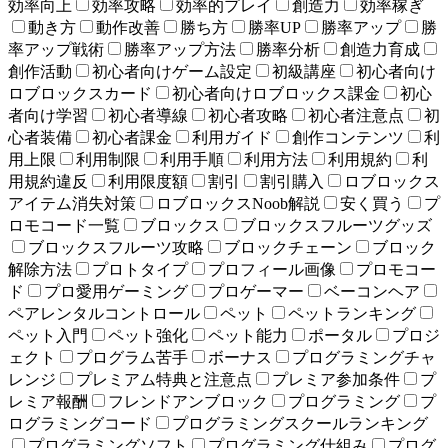
効率向上
効率攻略
効率的プレイ
創造力
効率稼ぎ
動き方
動作改善
勝ち方
勝率UP
勝率アップ
勝
率アップ戦術
勝率アップ方法
勝率分析
創造力育成
創作活動
初心者向けゲーム設定
初級講座
初心者向け
ロブロックスカード
初心者向けロブロックス課金
初心
者向け学習
初心者導線
初心者攻略
初心者注意点
初
心者装備
初心者課金
利用ガイド
創作コンテンツ
利
用上限
利用制限
利用手順
利用方法
利用規約
利
用規約違反
利用限度額
割引
割引購入
ロブロックス
アイテム消失対策
ロブロックスNoob解説
安く買う
プ
ロモコード一覧
ブロックス
ブロックスフルーツグッズ
ブロックスフルーツ攻略
ブロックチェーン
ブロック
解除方法
プロトタイプ
プロフィール画像
プロモコー
ド
プロ愛用ゲーミング
プロゲーマー
ベーコンヘア
ペアレンタルコントロール
ペット
ペットランキング
ペット入門
ペット強化
ペット能力
ポータル
プロジ
ェクト
プログラム苦手
ボーナス
プログラミングチャ
レンジ
プレミアム特典と注意点
プレミア参加条件
プ
レミア報酬
フレンドアンブロック
プログラミング
プ
ログラミングコード
プログラミングスクールランキング
プログラミングソフト
プログラミング仕組み
プログ