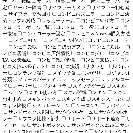
サーバー接続
サーバー構築
サーバー管理
サーバー設
定
サーバー障害
サイファーカメラ
サイファー初心者
サイファー立ち回り
コンビニ端末エラー
コンビニ決
済トラブル対応
サッカーゲーム
コンビニやり方
コン
トローラーゲーム一覧
コントローラー役
コントローラ
ー接続
コントローラー設定
コンビニ＆Amazon購入方法
コンビニATM
コンビニATM払い
コンビニQRコード
コンビニ受取
コンビニ決済アプリ
コンビニ対応
コ
ンビニ店舗
コンビニ店舗情報
コンビニ払い
コンビニ
払い反映遅延
コンビニ払い準備
コンビニ支払い
コン
ビニ支払いポイント
コンビニ決済
サクッと
サバイバ
ー
コンテンツ設計
スイッチ版
じゃがりこ
ジャンル
分類
ジュースパーティ
ショップセーブ
シリアルコー
ド
スーパー
スイカキャラ
スイッチゲーム
スキル
シアン
スキル使い方
スキル習得
スキン
スキン
おすすめ
スキンパック
スキン作成
スキン入手方法
スキン比較
シミュレーション
シーズン22
サバイバル
サンドボックスPS4
サバイバルゲーム
サバイバルホ
ラー
サブスク比較・評判
サポート
サポート連絡
サ
マーセール
サンドボックス
サンドボックス2026
サン
ドボックスSwitch
シークレットコード
サンドボックス