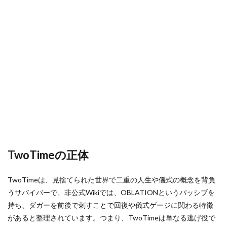
関係
ヴァロ罠張り方
ヴァロ課金ガイド
3
ヴァロコンソール情報
ヴァロクロスプレイ
代表
おすすめMOD
アフィリエイト
アドオンパック
的な
能力
アニメ再現
アバターNFT
アバターカスタマイズ
4
アバター変更
アバター自作
アバター設定
人気
アパレル
アプリ
アップデート履歴
アプリDL
が高
い理
アプリゲーム
アプリテスト
アプリハマるゲーム
由
アプリより安い
アプリランキング
アプリ不具合
5
アプリ入れ方
アップデート情報
アップデート
関連
情報
アプリ別
アカウント削除
アイテム解放
の整
TwoTimeの正体
理
アカウント
アカウントサービス
6
アカウントセキュリティ
アカウント乗っ取り
TwoTimeは、見捨てられた世界で二重の人生や儀式の概念を背負
初心
アカウント保護
アカウント停止
アカウント切替
うサバイバーで、非公式Wikiでは、OBLATIONというパッシブを
者向
けの
持ち、ダガーを前後で刺すことで回復や儀式ゲージに関わる特徴
アカウント反映
アップグレード
アカウント回復
使い
があると整理されています。つまり、TwoTimeは単なる逃げ役で
アカウント復元
アカウント登録
アカウント管理
方