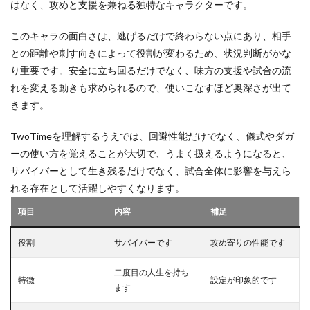
はなく、攻めと支援を兼ねる独特なキャラクターです。
アカウント連携
アクションサバイバル
7
まと
アクセス制限
アクセス拒否
アクト開幕情報
このキャラの面白さは、逃げるだけで終わらない点にあり、相手
め
との距離や刺す向きによって役割が変わるため、状況判断がかな
アプリ内課金
アプリ暇つぶし
ヴァロクローブ
り重要です。安全に立ち回るだけでなく、味方の支援や試合の流
ヴァロHS率
インストールガイド
インストール手順
れを変える動きも求められるので、使いこなすほど奥深さが出て
インストール方法
インディーゲーム投資
きます。
インディーゲーム開発
インフォレンズ
ヴァロCS版
TwoTimeを理解するうえでは、回避性能だけでなく、儀式やダガ
ヴァロFPS安定
ヴァロPCビルド
イラスト集
ーの使い方を覚えることが大切で、うまく扱えるようになると、
ヴァロPS4
ヴァロPS5
ヴァロRR計算
サバイバーとして生き残るだけでなく、試合全体に影響を与えら
ヴァロVS他FPS
ヴァロXbox
ヴァロエージェント
れる存在として活躍しやすくなります。
ヴァロエラー解消
ヴァロキャラ選び
項目
内容
補足
ヴァロクラッシュ対処
インストール
イラスト共有
アプリ暇つぶしゲーム
アルカイックホープ
役割
サバイバーです
攻め寄りの性能です
アプリ有料
アプリ決済
アプリ活用
アプリ版
二度目の人生を持ち
特徴
設定が印象的です
アプリ特化
アプリ登録
アプリ見分け方
ます
アプリ課金
イーコンテクスト決済
イベント活躍