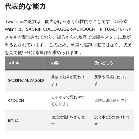
代表的な能力
ゲームクリエイター
ゲームダウンロード
ゲームダウンロード手順
ゲームタグ
TwoTimeの魅力は、能力がはっきり個性的なことです。非公式
ゲーミングPCおすすめ
ケース別
Wikiでは、SACRIFICIAL DAGGERやCROUCH、RITUALといった
クリエイターガイド
クレカ店舗
スキルが整理されており、後ろからの攻撃で回復やスタンに差が
出るとされています 。このため、単純な追跡回避ではなく、状況
クリエイティブゲーム
クリエイティブモード
を見て使い分ける操作が求められます 。
クリスマスイベント
クレカ
クレカチャージ
スキル
内容
使いどころ
クレカなし
クレカ代わり
クレカ代替
クレカ紐付け
クロスプログレッション
前後で効果が変わり
反撃や回復に使いま
SACRIFICIAL DAGGER
クレカ電子マネー
クレジットカード
ます
す
クレジットカード登録
クレセントムーン
しゃがみで隠れやす
CROUCH
追跡回避に便利です
クローブスモーク
クローブ使い方
くなります
クローブ立ち回り
クロスプラットフォーム
儀式の場所を作りま
試合中1回の切り札で
クロスプレイ
キャッシュレスメリット
RITUAL
す
す
キャッシュレスおすすめ
おすすめアイテム
オンライン教材
オレンジ