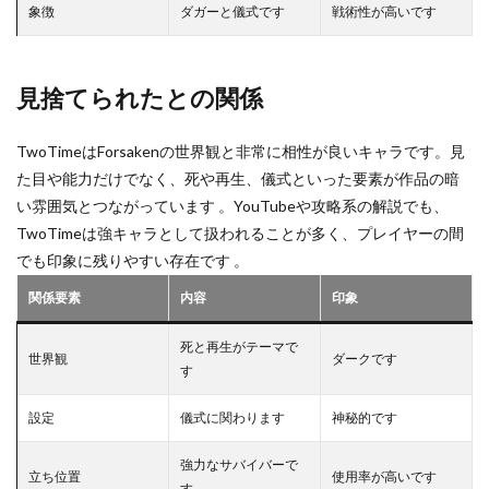
象徴
ダガーと儀式です
戦術性が高いです
イタリアンブレインロット
イベント
イベントガイド
イベントコツ
イベントスケジュール
イベント一覧
イベント情報
見捨てられたとの関係
イベント攻略
イベント時間
おすすめ
TwoTimeはForsakenの世界観と非常に相性が良いキャラです。見
おすすめRPG
ゲームチュートリアル
グッズ情報
た目や能力だけでなく、死や再生、儀式といった要素が作品の暗
キャラ攻略
キャラ設定
キャンペーン
い雰囲気とつながっています 。YouTubeや攻略系の解説でも、
クーポン
クールキッド
グッズ
TwoTimeは強キャラとして扱われることが多く、プレイヤーの間
グッズおすすめ
グッズランキング
グッズ新作
でも印象に残りやすい存在です 。
キャラ作り方
グッズ購入方法
グラフィック設定
関係要素
内容
印象
クラフト
グラブパック
グラブパック活用
死と再生がテーマで
グリーン
クリア攻略
クリア時間
世界観
ダークです
す
キャラ入手法
キャラ一覧
クリエイター
キャラクター分析
キャッシュレス初心者
設定
儀式に関わります
神秘的です
キャッシュレス化
キャットナップ
キャビアキャラ
強力なサバイバーで
立ち位置
使用率が高いです
キャラクター
キャラクターグッズ
す