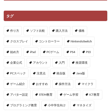
タグ
作り方
ソフト比較
購入方法
価格
クロスプレイ
コントローラー
NintendoSwitch
始め方
iPad
PCゲーム
PS4
PS5
企業公式
アカウント
入門
推奨環境
PCスペック
注意点
統合版
Java版
ゲーム紹介
おすすめ
操作方法
マイクラ
アバター設定
STEM教育
ゲーム学習
ICT教育
プログラミング教育
小中学生向け
マネタイズ