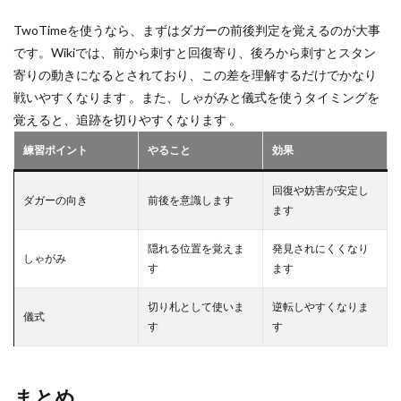
TwoTimeを使うなら、まずはダガーの前後判定を覚えるのが大事
です。Wikiでは、前から刺すと回復寄り、後ろから刺すとスタン
寄りの動きになるとされており、この差を理解するだけでかなり
戦いやすくなります 。また、しゃがみと儀式を使うタイミングを
覚えると、追跡を切りやすくなります 。
練習ポイント
やること
効果
回復や妨害が安定し
ダガーの向き
前後を意識します
ます
隠れる位置を覚えま
発見されにくくなり
しゃがみ
す
ます
切り札として使いま
逆転しやすくなりま
儀式
す
す
まとめ