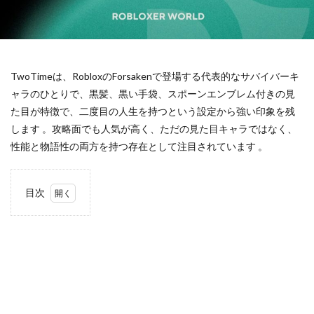
エイム練習
エピソード
エラーコード1001
エラーコード267
エラーコード277
エラーコード279
エラーコード524
エラートラブル
ウォレットハック対策
エラー対処
TwoTimeは、RobloxのForsakenで登場する代表的なサバイバーキ
ャラのひとりで、黒髪、黒い手袋、スポーンエンブレム付きの見
エラー解消法
エンダーマン攻略
エンダーマン特徴
た目が特徴で、二度目の人生を持つという設定から強い印象を残
エンディング分岐
エンドコンテンツ
します 。攻略面でも人気が高く、ただの見た目キャラではなく、
オーバーワールド
オーリー関係
エイプリルフール
性能と物語性の両方を持つ存在として注目されています 。
ウォレットコード
ヴァロ再インストール手順
ヴァロ安全インストール
ヴァロ分析ツール
目次
ヴァロ初心者ガイド
ヴァロ初心者ルール
1
ヴァロ初心者完全ガイド
ヴァロ初期設定
TwoTime
の正体
ヴァロ勝率安定
ヴァロ基本ルール
ヴァロ壁配置
2
ヴァロ完全ガイド
ヴィネリア
ヴァロ役割解説
見捨
ヴァロ新アクト
ヴァロ新マップ
ヴァロ最新情報
てら
れた
ヴァロ独自性
ヴァロ立ち回り
ヴァロ競技シーン
との