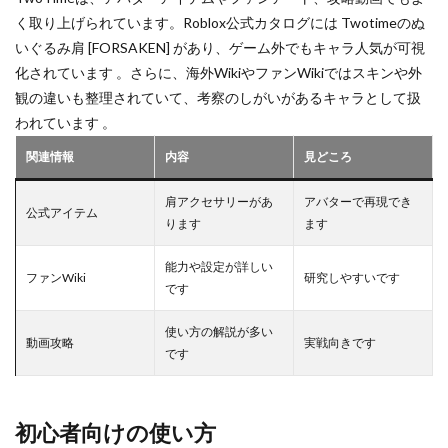
く取り上げられています。Roblox公式カタログには Twotimeのぬ
いぐるみ肩 [FORSAKEN] があり、ゲーム外でもキャラ人気が可視
化されています 。さらに、海外WikiやファンWikiではスキンや外
観の違いも整理されていて、考察のしがいがあるキャラとして扱
われています 。
関連情報
内容
見どころ
肩アクセサリーがあ
アバターで再現でき
公式アイテム
ります
ます
能力や設定が詳しい
ファンWiki
研究しやすいです
です
使い方の解説が多い
動画攻略
実戦向きです
です
初心者向けの使い方