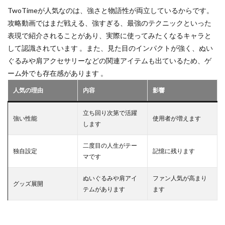
TwoTimeが人気なのは、強さと物語性が両立しているからです。
お得リスト
ギフト設定
ギフトカード割引情報
攻略動画ではまだ戦える、強すぎる、最強のテクニックといった
ギア強化
ギア活用
キシーミシー
表現で紹介されることがあり、実際に使ってみたくなるキャラと
キッズゲーム
きつね
ギフトカード
して認識されています 。また、見た目のインパクトが強く、ぬい
ギフトカードクレカ
ギフトカードチャージ方法
ぐるみや肩アクセサリーなどの関連アイテムも出ているため、ゲ
ーム外でも存在感があります 。
ギフトカード料金
キーボード不具合
ギフトカード現金
ギフトカード種類比較
人気の理由
内容
影響
ギフトカード課金
ギフトカード購入
ギフトコード
立ち回り次第で活躍
強い性能
使用者が増えます
ギフト一覧
ギフト値段
ギフト券
します
ギフト券チャージ
キー配置
カリキュラム
二度目の人生がテー
お得情報
カード支払い
お得払い
独自設定
記憶に残ります
マです
お得組み合わせ
お得術
お得課金
お得購入
ぬいぐるみや肩アイ
ファン人気が高まり
お願い寄付方法
ガーデンゲーム
グッズ展開
テムがあります
ます
ガーデンタイクーン
カード決済活用
ガチャ
ガイド
ガイドライン
カウンセリング