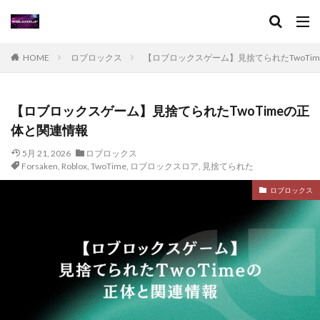
ヴァロラント初心者
ヴァロラント設定
ヴァロラント課金価格
ヴァロラント魅力
ヴァロルール解説
ヴァロラントFPS
HOME
ロブロックス
【ロブロックスゲーム】見捨てられたTwoTi
ヴァロラント Steam非対応
ヴァロ事前練習
ヴァロパッチノート
ヴァロコントロール
【ロブロックスゲーム】見捨てられたTwoTimeの正
ヴァロサイファー
ヴァロスキン購入
体と関連情報
ヴァロスタッツ
ヴァロスマホ版
ヴァロデータ分析
5月 21, 2026
ロブロックス
ヴァロトーナメント
ヴァロハーバー
Forsaken
,
Roblox
,
TwoTime
,
ロブロックスロア
,
見捨てられた
ヴァロブリッツ
ヴァロラント Steam対応
ロブロックス
ヴァロフレームレート
ヴァロプレミア
ヴァロヘッドショット
ヴァロマッチ履歴
ヴァロモバイル情報
ヴァロモバイル攻略
ヴァロランク上げ方
ヴァロランク攻略
ヴァロラント
ヴァロ一括解説
ヴァロ入門
ヴァロコンソール
エラーコード773
エイム安定