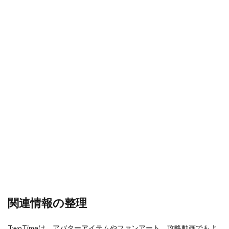
かくれんぼ
かくれんぼキャラ
カスタムアイテム
ガス代
ガス代比較
ガス代節約
鹿が出るゲーム
検索
関連情報の整理
TwoTimeは、アバターアイテムやファンアート、攻略動画でもよ