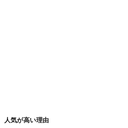
オンラインキャッシュレス
オンラインゲーム
オンラインゲームツール
オンラインコード
オンラインプログラミング教室
オンライン協力プレイ
オンライン学習
オンライン決済
オリジナルキャラ
オンライン超え
お得
お得コード
お得コツ
お得なVP購入
お得な課金
お得な課金方法
お得な課金法
オリジナル作品
オリジナルアイコン
お得プレイ
おすすめマップ
おすすめキャラ
おすすめゲーム
オススメゲーム携帯
おすすめサンドボックス
おすすめスキン2025
おすすめソフト
おすすめフルーツ
おすすめペット
おすすめ作品
オムライスキャラ
おすすめ教材
おすすめ方法
おすすめ機種
おすすめ能力
人気が高い理由
おすすめ装備
おすすめ設定
おすすめ課金
おにぎりキャラ
オフライン
お得な買い方