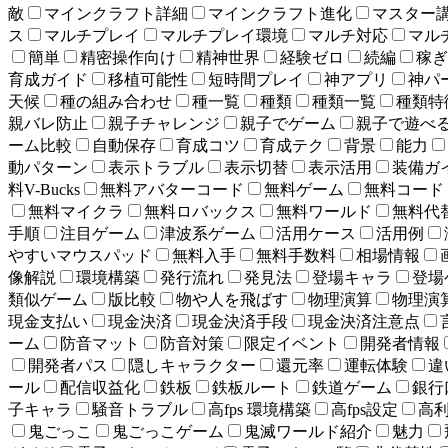
敵
マインクラフト詳細
マインクラフト進化
マスター
ス
マルチプレイ
マルチプレイ環境
マルチ対応
マル
簡単
精密操作向け
精神世界
経験ゼロ
続編
稼ぎ
育成ガイド
移植可能性
短時間プレイ
神アプリ
神パ
天候
種の組み合わせ
種一覧
種類
種類一覧
種類特
親バレ防止
親子チャレンジ
親子でゲーム
親子で遊べ
ーム比較
自動保存
育成コツ
育成テク
背景
能力
動パターン
表示トラブル
表示切替
表示活用
装備ガ
料V-Bucks
無料アバターコード
無料ゲーム
無料コード
無料マイクラ
無料ロバックス
無料ワールド
無料代
手順
注目ゲーム
津波系ゲーム
活用ケース
活用例
やすいマウスパッド
無料入手
無料手数料
相場情報
像解説
環境構築
発行流れ
発見法
登場キャラ
登場
類似ゲーム
版比較
物や人を飛ばす
物理演算
物理演
現金支払い
現金決済
現金決済手段
現金決済注意点
ーム
防音マット
防音対策
限定イベント
開発者情報
開発者パス
隠しキャラクター
還元率
運転体験
違
ール
配信収益化
鉄板
鉄板ルート
鉄道ゲーム
銀行
子キャラ
騒音トラブル
高fps 環境構築
高fps設定
高
鬼ごっこ
鬼ごっこゲーム
鬼滅ワールド紹介
魅力