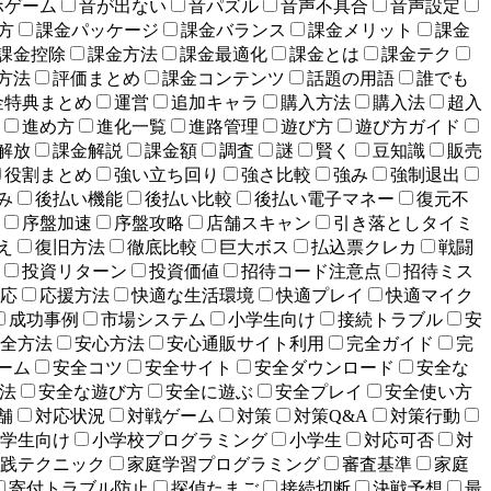
ホゲーム
音が出ない
音パズル
音声不具合
音声設定
方
課金パッケージ
課金バランス
課金メリット
課金
課金控除
課金方法
課金最適化
課金とは
課金テク
方法
評価まとめ
課金コンテンツ
話題の用語
誰でも
金特典まとめ
運営
追加キャラ
購入方法
購入法
超入
進め方
進化一覧
進路管理
遊び方
遊び方ガイド
解放
課金解説
課金額
調査
謎
賢く
豆知識
販売
役割まとめ
強い立ち回り
強さ比較
強み
強制退出
み
後払い機能
後払い比較
後払い電子マネー
復元不
序盤加速
序盤攻略
店舗スキャン
引き落としタイミ
え
復旧方法
徹底比較
巨大ボス
払込票クレカ
戦闘
投資リターン
投資価値
招待コード注意点
招待ミス
応
応援方法
快適な生活環境
快適プレイ
快適マイク
成功事例
市場システム
小学生向け
接続トラブル
安
全方法
安心方法
安心通販サイト利用
完全ガイド
完
ーム
安全コツ
安全サイト
安全ダウンロード
安全な
法
安全な遊び方
安全に遊ぶ
安全プレイ
安全使い方
舗
対応状況
対戦ゲーム
対策
対策Q&A
対策行動
学生向け
小学校プログラミング
小学生
対応可否
対
践テクニック
家庭学習プログラミング
審査基準
家庭
寄付トラブル防止
探偵たまご
接続切断
決戦予想
最