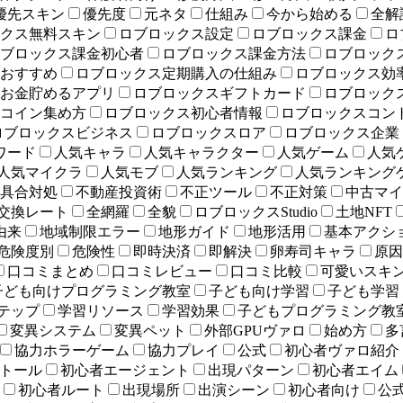
優先スキン
優先度
元ネタ
仕組み
今から始める
全解
クス無料スキン
ロブロックス設定
ロブロックス課金
ロ
ブロックス課金初心者
ロブロックス課金方法
ロブロック
おすすめ
ロブロックス定期購入の仕組み
ロブロックス効
お金貯めるアプリ
ロブロックスギフトカード
ロブロック
コイン集め方
ロブロックス初心者情報
ロブロックスコン
ロブロックスビジネス
ロブロックスロア
ロブロックス企業
ワード
人気キャラ
人気キャラクター
人気ゲーム
人気
人気マイクラ
人気モブ
人気ランキング
人気ランキング
具合対処
不動産投資術
不正ツール
不正対策
中古マイ
交換レート
全網羅
全貌
ロブロックスStudio
土地NFT
由来
地域制限エラー
地形ガイド
地形活用
基本アクシ
危険度別
危険性
即時決済
即解決
卵寿司キャラ
原因
口コミまとめ
口コミレビュー
口コミ比較
可愛いスキ
子ども向けプログラミング教室
子ども向け学習
子ども学習
テップ
学習リソース
学習効果
子どもプログラミング教
変異システム
変異ペット
外部GPUヴァロ
始め方
多
協力ホラーゲーム
協力プレイ
公式
初心者ヴァロ紹介
トール
初心者エージェント
出現パターン
初心者エイム
初心者ルート
出現場所
出演シーン
初心者向け
公