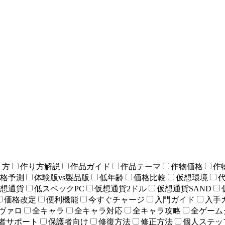
り方
作り方解説
作品ガイド
作品テーマ
作物価格
作
格予測
体験版vs製品版
低年齢
価格比較
仮想環境
想通貨
低スペックPC
仮想通貨2ドル
仮想通貨SAND
価格改定
便利機能
今すぐチャージ
入門ガイド
入手
ヴァロ
全キャラ
全キャラ対応
全キャラ攻略
全ゲーム
者サポート
保護者向け
修復方法
修正方法
個人ステッ