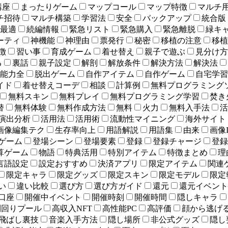
講座
まったりゲーム
マップコール
マップ特徴
マルチ
チ招待
マルチ構築
学習法
安全
バックアップ
統合版
最適
続編情報
緊急リスト
緊急購入
緊急離脱
緑キ
ーティ
神機能
神理由
票発行
秘密
移植の注意
移植
徴
習い事
育成ゲーム
着せ替え
親子で遊ぶ
見分け方
る
裏話
親子設定
解剖
解放条件
解決方法
解決法
能力全
脱出ゲーム
自作アイテム
自作ゲーム
自宅学習
イド
着せ替えコーデ
相談
計算例
無料プログラミング
無料スキン
無料プレイ
無料プログラミング学習
焚き
替
無料体験
無料作成方法
無料
火力
無料入手法
活
演出分析
活用法
活用術
流動性マイニング
海外サイト
画像編集テク
生存率向上
用語解説
用語集
由来
画像
ゲーム
登場シーン
登場要素
登録
登録チャージ
登録
算ゲーム
物語
特典活用
特別アイテム
特徴まとめ
理
言語設定
設定おすすめ
決済アプリ
限定アイテム
関連
限定キャラ
限定グッズ
限定スキン
限定モデル
限定
い
違い比較
選び方
選び方ガイド
還元
還元イベント
口座
開催中イベント
開催時刻
開催時間
隠しキャラ
利回りプール
高収入NFT
高性能PC
高評価
顔から逃げ
飛ばし裏技
音楽入手方法
隠し場所
非公式グッズ
隠し