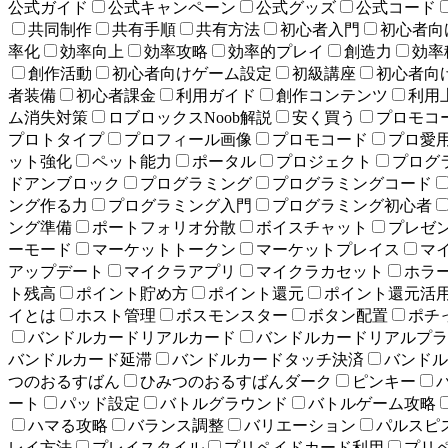
公式ガイド
公式キャンペーン
公式グッズ
公式コード
共同制作
共有手順
共有方法
初心者入門
初心者向け
率化
効率向上
効率攻略
効率的プレイ
創造力
効率
創作活動
初心者向けゲーム設定
初級講座
初心者向
者装備
初心者課金
利用ガイド
創作コンテンツ
利用
ム消失対策
ロブロックスNoob解説
安く買う
プロモコ
プロトタイプ
プロフィール画像
プロモコード
プロ愛
ット強化
ペット能力
ポータル
プロジェクト
プログ
ドアンブロック
プログラミング
プログラミングコード
ング作る力
プログラミング入門
プログラミング初心者
ング準備
ポートフォリオ分散
ボイスチャット
プレゼ
ーモード
マーケットトークン
マーケットプレイス
マ
アップデート
マイクラアプリ
マイクラカセット
ホラ
ト残高
ポイント貯め方
ポイント還元
ポイント還元活
イとは
ホスト管理
ボスモンスター
ボタン配置
ポチ
バンドルカードリアルカード
バンドルカードリアルプラ
バンドルカード延滞
バンドルカードタッチ決済
バンドル
つのおるすばん
ひみつのおるすばんダーク
ピンキー
ート
パッド設定
バトルグラウンド
バトルゲーム攻略
ハマる攻略
バランス調整
バリエーション
パルスピ
レイ方法
プレイスタイル
プリペイドカード利用
プリ