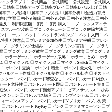
マイクラアプリ
公式商品
公式情報
公式設定
公式購入
る
効率
効率アップ
効率プレイ
効率レベル上げ
効
勝率アップ戦術
勝率アップ方法
勝率分析
創造力育成
向け学習
初心者導線
初心者攻略
初心者注意点
初心
違反
利用限度額
割引
割引購入
ロブロックスアイテ
クスフルーツ攻略
ブロックチェーン
ブロック解除方法
ントロール
ペット
ペットランキング
ペット入門
ペ
ム特典と注意点
プレミア参加条件
プレミア報酬
フレン
プログラミング仕組み
プログラミング言語
プログラミ
習
プログラミング教室
プログラミング教育
プログラミ
ホラーゲーム
ホラーゲーム攻略
ホラーまとめ
ホラ
LC
マイクラPC
マイクラps3
マイクラSwitch
マイクラ
ト
ポイント交換
ポイント増量
ポイント最大化
ポイン
クセルアート作成
ボクセル制作
ボクセル転売
ポストペ
ラクター
バンドルカード審査なし
バンドルカードやばい
カード危険性
バンドルカード即日
バンドルカード審査
支払い
バンドルカード類似アプリ
ピアノサウルス
ひみ
レクション
バトルパス購入
パッシブインカム
パッチノ
フォーマンスアップ
バンドルカードVプリカ
バブル対策
ド
バンドルカード PayPay
ピンク
ファミマローソン
プ
用
プリペイポストペイ
ブルー
フルーツ選び
ブルー