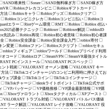
SAND将来性
Sorare
SAND無料稼ぎ方
SAND稼ぎ方
amVR
Robloxクレカコンビニ
Robloxギフトカード
入方法
Robloxキャラ
Robloxグッズ
Robloxクリア
Robloxコンビニクレカ
Robloxコンビニ払い
Robloxコ
anguardエラー
Riotゲーム環境
RMT
Roblox
Roblox d払い
blox2025必勝テクニック
Robloxer
Robloxer解説
robloxID
lox先読み
Roblox再現
Roblox初心者意味
Roblox初心者課
安全
Roblox安全課金
Roblox安全課金入門
roblox寄付
xスキン変更
Robloxファン
Robloxスクリプト
robloxセキュ
robloxフィギュア
robloxワールド
Robloxプリペイド利用
xラジオコード
Robloxロア
SteamVPN
SteamVR最強タイトル
ORANT PCインストール
VALORANT PCスペック
ジェント戦術
VALORANT オーメン攻略
VALORANT キー
ド方法
TikTokコインチャージのコンビニ利用時に押さえてお
ktokウェブ課金
TikTokコイン
TikTokコインチャージ
TikTokチャージ
tiktokライトポイント
TikTok公式サポ
ィ
VPパッケージ
VP価格推移
VP課金最新情報
VP購
ox
Xboxヴァロラント
Xboxタクティカル
XPブースト
VALORANT トラブル対処
VALORANT バトルパス価値
ANT ラーク解説
VALORANT レイナ攻略
VALORANT 役