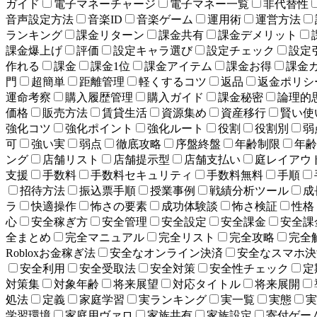
ガイド
電子マネーチャージ
電子マネー一覧
非代替性
音声設定方法
音楽ID
音楽ゲーム
運用術
運営方法
ランキング
課金リターン
課金共有
課金デメリット
課金爆上げ
評価
設定キャラ選び
設定チェック
設定
作れる
課金
課金1位
課金アイテム
課金お得
課金
門
超簡単
距離管理
軽くするコツ
返品
返金ポリシ
運命考察
購入履歴管理
購入ガイド
課金秘密
論理的
価格
販売方法
賃貸生活
資源集め
資産移行
賢い使
強化コツ
強化ポイント
強化ルート
役割
役割別
弱
可
強い実
弱点
徹底攻略
序盤終盤
年齢制限
年齢
ング
店舗リスト
店舗提示型
店舗支払い
庭レイアウ
支援
手数料
手数料セキュリティ
手数料無料
手順
招待方法
振込票手順
授業事例
戦績分析ツール
成
ラ
快適操作
怖さの要素
成功体験談
怖さ検証
性格
心
安全稼ぎ方
安全管理
安全設定
安全課金
安全課
全まとめ
完全マニュアル
完全リスト
完全攻略
完全
Robloxお金稼ぎ法
安全なオンライン決済
安全なスマホ決
安全利用
安全受取法
安全対策
安全性チェック
定
対策集
対象年齢
将来展望
対応タイトル
将来展開
処法
定義
家庭学習
実ランキング
実一覧
実態
実
学習環境
家庭用ヴァロ
家族共有
家族設定
寄付ゲー