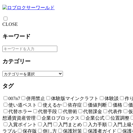
CLOSE
キーワード
カテゴリー
タグ
007n7
併用禁止
体験版マインクラフト
体験談
作
使い道ベスト
使えるか
依存症
価値判断
価格
価
代替ホラー
代替手段
代替術
代替課金
代表作
仮
想通貨資産管理
企業ロブロックス
企業公式
位置調整
入賞ポイント
入門
入門まとめ
入力手順
入門上級
ラブル
保存版
倒し方
保護対策
保護者ガイド
保護