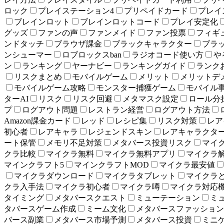
ロック
プレイステーション4
プリペイドカード
プレイ
ブレインロット
ブレインロットコード
プレイ安定化
グッズ
ファンの声
ファンメイド
ファン投票
フィギ
ンドタッチ
ブラウザ課金
ブラックキャラクター
ブラ
ンシューマー
ロブロックスban
ラジオコード使い方
や
ン
ランキング
ヤーナビー
ランキングガイド
ランク
リスクまとめ
モバイルゲーム
メリット
メリットデ
モバイルゲーム攻略
モンスター捕獲ゲーム
モバイル
ターAI
リスク
リスク回避
メタマスク設定
ロール分
プ
ログアウト問題
レストラン経営
ログアウト方法
Amazon課金カード
レッド
レシピ集
リスク対策
レア
初心者
レアキャラ
レジェンドスキン
レアキャラクタ
ート保管
メモリ不足対策
メタバース投資リスク
マイ
クラ比較
マイクラ無料
マイクラ無料アプリ
マイクラ
マインクラフト5
マインクラフトMOD
マイクラ最安値
マイクラダウンロード
マイクラタブレット
マイクラ
クラ入手法
マイクラ初心者
マイクラ噂
マイクラ対応
タイミング
メタバースクエスト
ミューテーション
ミ
タバースゲーム作成
ミーム文化
メタバースファッション
バース副業
メタバース市場予測
メタバース投資
ミニ