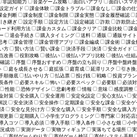
非認知能力
音楽ゲーム攻略
面白いアプリ
面白いスマ
設定ガイド
課金体験
課金トラブル
課金なし
課金の仕
課金判断
課金制度
課金制限
課金実態
課金履歴確認
引き継ぎ
設定手順
設定方法
設定確認
詐欺
詐欺防止
カード利用方法
課金カスタム
課金クリア
課金比較
課
ー
退会手続き
購入タイミング
送料
通販
通販サイト
思考
課金管理
課金管理アプリ
課金編成
課金術
課金
い方
賢い方法
賢い課金
決済手段
決済
安全ガイド
点改善
役割攻略
後払い
後払いアプリ比較
後払い仕組
確認
序盤
序盤おすすめ
序盤の立ち回り
序盤中盤終盤
ト
庭を成長させる
庭拡張
庭育成
延滞リスク
引き換
手順徹底
払いやり方
払込票
投げ銭
戦略
投資プラン
長条件
必要スキル
怖い
必要スペック
必要額
必須対
性能
恐怖デザイン
悲劇考察
情報
意味
感度調整
金対策
安全購入
安全運用
安定化設定
安心支払い
安
解説
安全決済
安全操作
定期課金
安全な課金
安全ゲ
済
安全な見分け方
安全な購入
安全手順
安全な購入方
期更新
定期購入
小学生プログラミング
専門家
対応店
導入コツ
導入必須
導入手順
導入条件
小さな畑
小中
況成功
実測データ
実物フィギュア
実落ちてる場所
実
ム
寄付ゲームやり方
寄付ゲーム検証
寄付システム手順