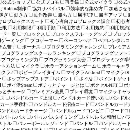
公式ショップ
公式プロモ
再登録
公式マイクラ
公式
Roblox制作
協力サバイバル
効率的な集め方
加速させ
稼ぎ
動き方
動作改善
勝ち方
勝率UP
勝率アップ
けロブロックスカード
初心者向けロブロックス課金
初心者
上限
利用制限
利用手順
利用方法
利用規約
利用規約
ード一覧
ブロックス
ブロックスフルーツグッズ
ブロッ
用ゲーミング
プロゲーマー
ベーコンヘア
ペアレンタルコ
ラム苦手
ボーナス
プログラミングチャレンジ
プレミア
プログラミングスクールランキング
プログラミングソフト
プログラミング力
プログラミング大会
プログラミング学
ント方法
マイクラ
ホラーアクションゲーム
ホラーキャラ
イクラ2
ポピープレイタイム
マイクラAndroid
マイクラD
ー
ポップアップストア
ポイント
ポイ活
ポイントゲッ
用
ポイ活Steam
ポチっとチャージとは
ボクセルNFT
ボ
っとチャージ
プレミアム会員
プレイ環境
マイクラキャ
ス
バンドルカード上限
バンドルカード使い方
バンドル
カード手数料
バンドルカード招待コード
バンドルカード
バンドルカードチャージ
バンドルカードコンビニ
フードコ
バトルパス
バトルパスタイミング
バトルパス報酬
パ
ストル
バレーボールレジェンド
バンドル
バンドルカー
ペイドカード割引購入
プリペイドカード比較
プリペイド活