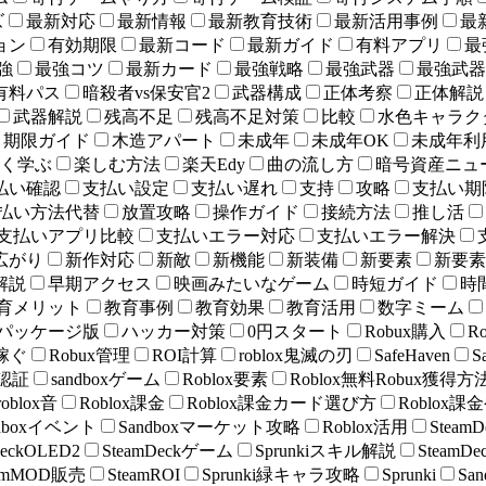
ズ
最新対応
最新情報
最新教育技術
最新活用事例
最
ョン
有効期限
最新コード
最新ガイド
有料アプリ
最
強
最強コツ
最新カード
最強戦略
最強武器
最強武器 
有料パス
暗殺者vs保安官2
武器構成
正体考察
正体解説
武器解説
残高不足
残高不足対策
比較
水色キャラク
期限ガイド
木造アパート
未成年
未成年OK
未成年利
く学ぶ
楽しむ方法
楽天Edy
曲の流し方
暗号資産ニュ
払い確認
支払い設定
支払い遅れ
支持
攻略
支払い期
払い方法代替
放置攻略
操作ガイド
接続方法
推し活
支払いアプリ比較
支払いエラー対応
支払いエラー解決
広がり
新作対応
新敵
新機能
新装備
新要素
新要素
解説
早期アクセス
映画みたいなゲーム
時短ガイド
時
育メリット
教育事例
教育効果
教育活用
数字ミーム
パッケージ版
ハッカー対策
0円スタート
Robux購入
R
x稼ぐ
Robux管理
ROI計算
roblox鬼滅の刃
SafeHaven
S
顔認証
sandboxゲーム
Roblox要素
Roblox無料Robux獲得方
roblox音
Roblox課金
Roblox課金カード選び方
Roblox
ndboxイベント
Sandboxマーケット攻略
Roblox活用
Stea
DeckOLED2
SteamDeckゲーム
Sprunkiスキル解説
Steam
eamMOD販売
SteamROI
Sprunki緑キャラ攻略
Sprunki
Sa