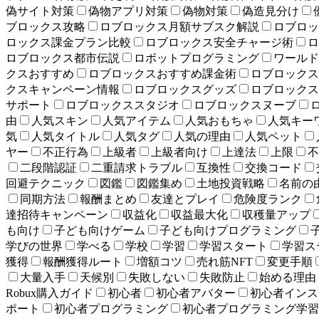
偽サイト対策
偽物アプリ対策
偽物対策
偽造見分け
ブロックス攻略
ロブロックス月額サブスク解説
ロブロッ
ロックス課金プラン比較
ロブロックス安全チャージ術
ロ
ロブロックス都市伝説
ロボットプログラミング
ワールド
クスおすすめ
ロブロックスおすすめ課金術
ロブロックス
クスキャンペーン情報
ロブロックスグッズ
ロブロックス
サポート
ロブロックススタジオ
ロブロックスヌーブ
由
人気スキン
人気アイテム
人気おもちゃ
人気キー
気
人気タイトル
人気タグ
人気の理由
人気ペット
ヤー
不正行為
上級者
上級者向け
上達法
上限
不
二段階認証
二重請求トラブル
互換性
交換コード
回避テクニック
図鑑
図鑑集め
土地投資戦略
名前の
同期方法
報酬まとめ
友達とプレイ
危険度ランク
達招待キャンペーン
収益化
収益最大化
収穫量アップ
も向け
子ども向けゲーム
子ども向けプログラミング
学びの世界
学べる
学校
学習
学習スタート
学習ス
獲得
報酬獲得ルート
増額コツ
売れ筋NFT
変更手順
大量入手
天候別
失敗しない
失敗防止
始める理由
Robux購入ガイド
初心者
初心者アバター
初心者インス
ポート
初心者プログラミング
初心者プログラミング学習