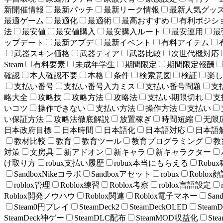
新開催情報
最新パッチ
最新リーク情報
最新人気グッ
最適ゲーム
最適化
最適術
最高おすすめ
有利ポジシ
法
最安値
最安値購入
最安購入ルート
最安運用
最
ップデート
最新アプデ
最新イベント
有料アイテム
武器スキン価格
武器ティア
武器比較
次世代機対応
Steam
有料要素
未成年学生
期間限定
期間限定報酬
確認
本人確認不要
本格
条件
検索意図
検証
楽し
支払い番号
支払い番号入力ミス
支払い番号問題
支
略大全
攻略技
攻略方法
攻略法
支払い期限切れ
支
いコツ
操作できない
支払い方法
操作方法
支払い
い保証方法
攻略法徹底解説
放置稼ぎ
時間短縮
无限
日本政府目標
日本時間
日本語化
日本語対応
日本語
教材比較
教育
教育ツール
教育プログラミング
教
対策
文房具
新アドオン
新キャラ
新キャラクター
け取り方
robux支払い履歴
robux本当にもらえる
Robu
SandboxNikeコラボ
Sandboxアセット
robux
Roblox
roblox管理
Roblox練習
Roblox考察
roblox言語設定
Roblox開発ノウハウ
Roblox関連
Roblox電子マネー
Sa
Steam0円プレイ
SteamDeck2
SteamDeckOLED
Steam
SteamDeck神ゲー
SteamDLC配布
SteamMOD収益化
St