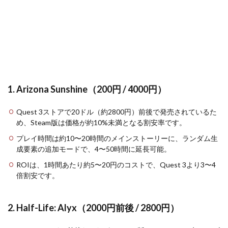
を目
指す
のか
9
2026
年以
降の
Steam
VR投
1. Arizona Sunshine（200円 / 4000円）
資ROI
の見
通し
Quest 3ストアで20ドル（約2800円）前後で発売されているた
め、Steam版は価格が約10%未満となる割安率です。
10
まと
プレイ時間は約10〜20時間のメインストーリーに、ランダム生
め：
成要素の追加モードで、4〜50時間に延長可能。
Steam
VRタ
ROIは、1時間あたり約5〜20円のコストで、Quest 3より3〜4
イト
倍割安です。
ル投
資ROI
と
2. Half-Life: Alyx（2000円前後 / 2800円）
Quest
3連携