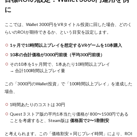
お得リスト
ギフト設定
ギフトカード割引情報
Half-Life:
に
Alyx（2000
ギア強化
ギア活用
キシーミシー
円前後 /
キッズゲーム
きつね
ギフトカード
2800円）
ここでは、Wallet 3000円をVRタイトル投資に回した場合、どのく
ギフトカードクレカ
ギフトカードチャージ方法
らいのROIが期待できるか、という目安を設定します。
4.3
3.
Beat
ギフトカード料金
キーボード不具合
Saber（原
1ヶ月で10時間以上プレイを想定するVRゲームを10本購入
価800円
ギフトカード現金
ギフトカード種類比較
10本の合計価格が3000円前後（平均300円前後）
前後 / セ
ギフトカード課金
ギフトカード購入
ギフトコード
ール1〜2
その10本を1ヶ月間で、1本あたり10時間以上プレイ
割引）
ギフト一覧
ギフト値段
ギフト券
→ 合計100時間以上プレイ量
4.4
4. The
ギフト券チャージ
キー配置
カリキュラム
Walking Dead:
この「3000円のWallet投資」で「100時間以上プレイ」を達成した
お得情報
カード支払い
お得払い
Saints &
場合、
Sinners（2000
お得組み合わせ
お得術
お得課金
お得購入
円前後 / セール
あり）
1時間あたりのコストは 30円
お願い寄付方法
ガーデンゲーム
5
Quest 3 ストア版の平均1本当たり価格が 800〜1500円である
ガーデンタイクーン
カード決済活用
ガチャ
Picks
ことを考慮すると、Steam版は
価格面で2〜5割割安
ガイド
ガイドライン
カウンセリング
5〜
8：
かくれんぼ
かくれんぼキャラ
カスタムアイテム
と考えられます。この「価格割安＋同じプレイ時間」により、ROI
Steam