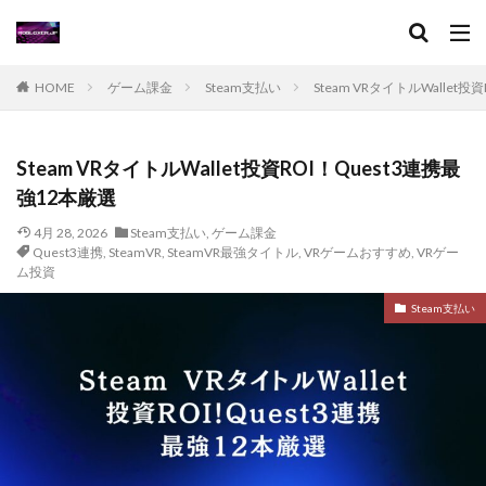
イタリアンブレインロット
イベント
イベントガイド
イベントコツ
イベントスケジュール
イベント一覧
イベント情報
HOME
ゲーム課金
Steam支払い
Steam VRタイトルWallet
イベント攻略
イベント時間
おすすめ
おすすめRPG
ゲームチュートリアル
グッズ情報
Steam VRタイトルWallet投資ROI！Quest3連携最
キャラ攻略
キャラ設定
キャンペーン
強12本厳選
クーポン
クールキッド
グッズ
4月 28, 2026
グッズおすすめ
Steam支払い
グッズランキング
,
ゲーム課金
グッズ新作
Quest3連携
,
SteamVR
,
SteamVR最強タイトル
,
VRゲームおすすめ
,
VRゲー
キャラ作り方
グッズ購入方法
グラフィック設定
ム投資
クラフト
グラブパック
グラブパック活用
Steam支払い
グリーン
クリア攻略
クリア時間
キャラ入手法
キャラ一覧
クリエイター
キャラクター分析
キャッシュレス初心者
キャッシュレス化
キャットナップ
キャビアキャラ
キャラクター
キャラクターグッズ