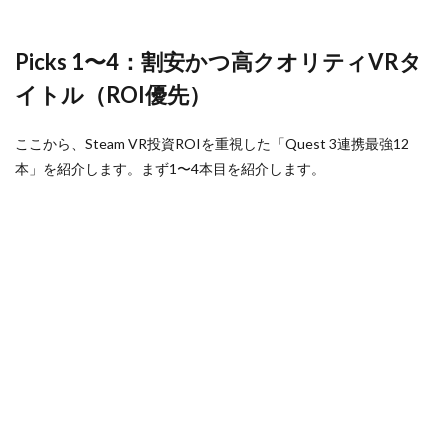
VR（千
円前後 /
セール
Picks 1〜4：割安かつ高クオリティVRタ
で500
円前
イトル（ROI優先）
後）
7
ここから、Steam VR投資ROIを重視した「Quest 3連携最強12
2026
年度
本」を紹介します。まず1〜4本目を紹介します。
の
ROI
視点
での
「最
強12
本」
まと
め
8
どの
くら
いの
ROI