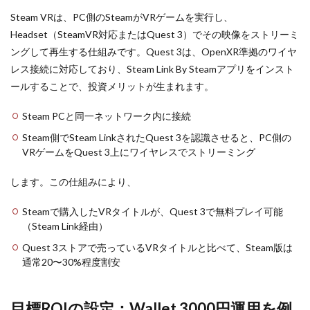
選び
オンラインキャッシュレス
オンラインゲーム
Steam VRは、PC側のSteamがVRゲームを実行し、
のポ
オンラインゲームツール
オンラインコード
イン
Headset（SteamVR対応またはQuest 3）でその映像をストリーミ
ト
オンラインプログラミング教室
オンライン協力プレイ
ングして再生する仕組みです。Quest 3は、OpenXR準拠のワイヤ
4
レス接続に対応しており、Steam Link By Steamアプリをインスト
オンライン学習
オンライン決済
オリジナルキャラ
Picks
ールすることで、投資メリットが生まれます。
1〜
オンライン超え
お得
お得コード
お得コツ
4：割
お得なVP購入
お得な課金
お得な課金方法
安か
Steam PCと同一ネットワーク内に接続
つ高
お得な課金法
オリジナル作品
オリジナルアイコン
Steam側でSteam LinkされたQuest 3を認識させると、PC側の
クオ
VRゲームをQuest 3上にワイヤレスでストリーミング
リテ
お得プレイ
おすすめマップ
おすすめキャラ
ィVR
おすすめゲーム
オススメゲーム携帯
タイ
します。この仕組みにより、
トル
おすすめサンドボックス
おすすめスキン2025
（ROI
Steamで購入したVRタイトルが、Quest 3で無料プレイ可能
優
おすすめソフト
おすすめフルーツ
おすすめペット
（Steam Link経由）
先）
おすすめ作品
オムライスキャラ
おすすめ教材
Quest 3ストアで売っているVRタイトルと比べて、Steam版は
4.1
1.
おすすめ方法
おすすめ機種
おすすめ能力
通常20〜30%程度割安
Arizona
Sunshine（200
おすすめ装備
おすすめ設定
おすすめ課金
円 / 4000円）
おにぎりキャラ
オフライン
お得な買い方
目標ROIの設定：Wallet 3000円運用を例
4.2
2.