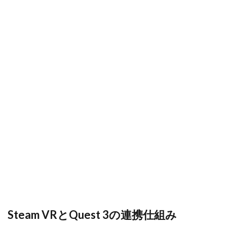
VRと
ゲームクリエイター
ゲームダウンロード
Quest
ゲームダウンロード手順
ゲームタグ
3の連
携仕
ゲーミングPCおすすめ
ケース別
組み
クリエイターガイド
クレカ店舗
2
クリエイティブゲーム
クリエイティブモード
目標
ROIの
クリスマスイベント
クレカ
クレカチャージ
設
定：
クレカなし
クレカ代わり
クレカ代替
Wallet
クレカ紐付け
クロスプログレッション
3000
円運
クレカ電子マネー
クレジットカード
用を
例に
クレジットカード登録
クレセントムーン
3
クローブスモーク
クローブ使い方
投資
クローブ立ち回り
クロスプラットフォーム
ROI
を上
クロスプレイ
キャッシュレスメリット
げる
キャッシュレスおすすめ
おすすめアイテム
VR
Steam VRとQuest 3の連携仕組み
タイ
オンライン教材
オレンジ
トル