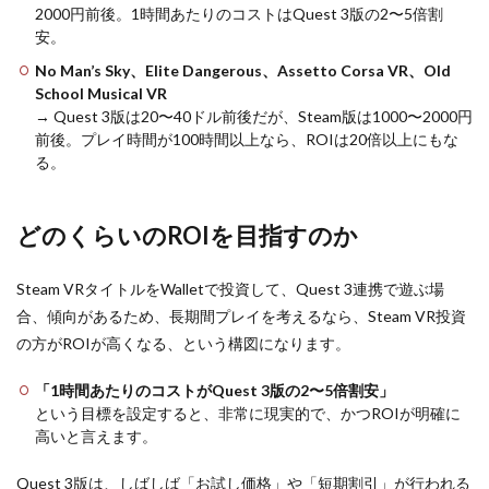
2000円前後。1時間あたりのコストはQuest 3版の2〜5倍割
安。
No Man’s Sky、Elite Dangerous、Assetto Corsa VR、Old
School Musical VR
→ Quest 3版は20〜40ドル前後だが、Steam版は1000〜2000円
前後。プレイ時間が100時間以上なら、ROIは20倍以上にもな
る。
どのくらいのROIを目指すのか
Steam VRタイトルをWalletで投資して、Quest 3連携で遊ぶ場
合、傾向があるため、長期間プレイを考えるなら、Steam VR投資
の方がROIが高くなる、という構図になります。
「1時間あたりのコストがQuest 3版の2〜5倍割安」
という目標を設定すると、非常に現実的で、かつROIが明確に
高いと言えます。
Quest 3版は、しばしば「お試し価格」や「短期割引」が行われる