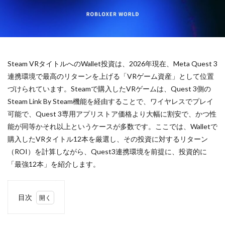
キャラクター一覧
キャラクター入手法
キャラクター収集
キャラデザイン
キャラクター変更
キャラクター性能
キャラクター相関図
キャラクター紹介
Steam VRタイトルへのWallet投資は、2026年現在、Meta Quest 3
キャラクター育成
キャラクター解説
連携環境で最高のリターンを上げる「VRゲーム資産」として位置
キャラクター設定
キャラグッズ
キャラゲット
づけられています。Steamで購入したVRゲームは、Quest 3側の
クリア率向上
クリエイターエコノミー
Steam Link By Steam機能を経由することで、ワイヤレスでプレイ
キャッシュレスデメリット
ゲームアップデート容量
可能で、Quest 3専用アプリストア価格より大幅に割安で、かつ性
ゲーミングPC構成
ゲーミングPC選び
能が同等かそれ以上というケースが多数です。ここでは、Walletで
購入したVRタイトル12本を厳選し、その投資に対するリターン
ゲーミングマウス おすすめ
ゲーミングマウスパッド選び
（ROI）を計算しながら、Quest3連携環境を前提に、投資的に
ゲーム
ゲームiPad
ゲームアイテム
「最強12本」を紹介します。
ゲームアップデート
ゲームアプリ人気
ゲーマー向けモニター
ゲームアプリ導入
目次
ゲームインストール手順
ゲームエラー
1
ゲームガイド
ゲームキャラクター
Steam