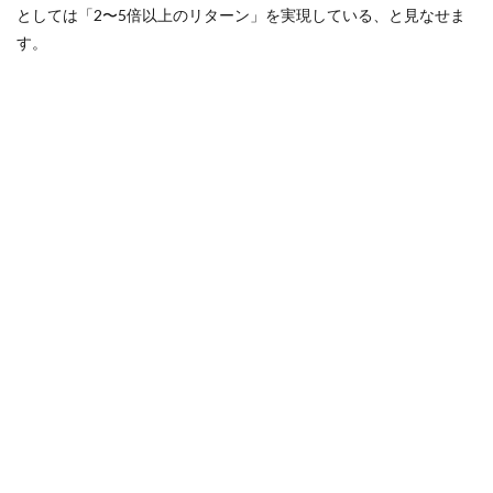
としては「2〜5倍以上のリターン」を実現している、と見なせま
ガス代
ガス代比較
ガス代節約
版VR
が
す。
鹿が出るゲーム
Quest
3より
明確
検索
に割
安な
タイ
トル
5.1
5.
Superhot
VR（1000
円前後 /
セールで
600円前
後）
5.2
6. Rec
Room（Steam
PC版無料＋VR
モード有償）
5.3
7.
Boneworks（2000