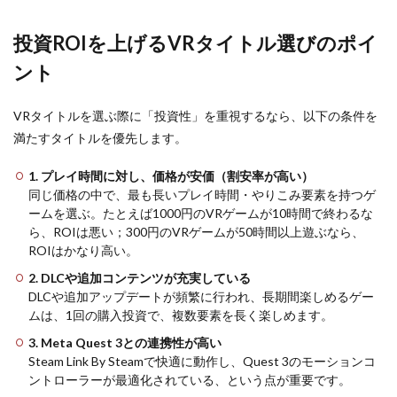
円前後 / セールで
半額以下）
投資ROIを上げるVRタイトル選びのポイ
5.4
8. The
ント
Room（2000
円前後 / セー
ルで割安）
VRタイトルを選ぶ際に「投資性」を重視するなら、以下の条件を
6
満たすタイトルを優先します。
Picks
9〜
1. プレイ時間に対し、価格が安価（割安率が高い）
12：
同じ価格の中で、最も長いプレイ時間・やりこみ要素を持つゲ
Quest
ームを選ぶ。たとえば1000円のVRゲームが10時間で終わるな
3のワ
イヤ
ら、ROIは悪い；300円のVRゲームが50時間以上遊ぶなら、
レス
ROIはかなり高い。
スト
2. DLCや追加コンテンツが充実している
リー
ミン
DLCや追加アップデートが頻繁に行われ、長期間楽しめるゲー
グで
ムは、1回の購入投資で、複数要素を長く楽しめます。
ROIを
3. Meta Quest 3との連携性が高い
最大
化す
Steam Link By Steamで快適に動作し、Quest 3のモーションコ
るVR
ントローラーが最適化されている、という点が重要です。
ゲー