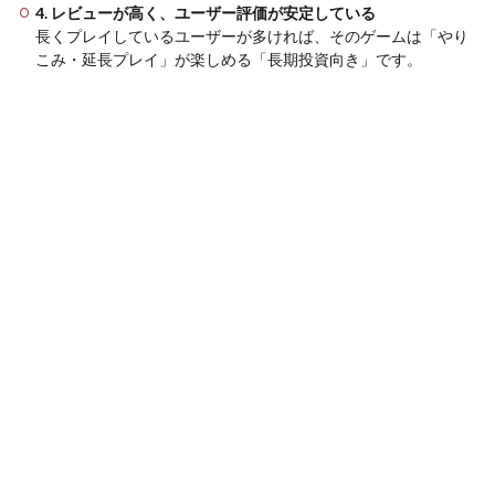
ム
4. レビューが高く、ユーザー評価が安定している
長くプレイしているユーザーが多ければ、そのゲームは「やり
6.1
こみ・延長プレイ」が楽しめる「長期投資向き」です。
9. No
Man’s
Sky（VR
対応
版）
6.2
10. Elite
Dangerous（VR
対応版）
6.3
11.
Assetto
Corsa
VR（VR
対応
版）
6.4
12. Old
School
Musical