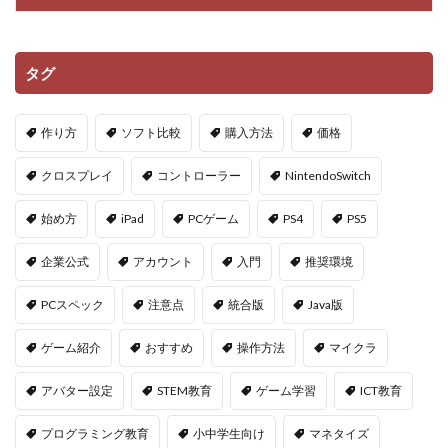
タグ
作り方
ソフト比較
購入方法
価格
クロスプレイ
コントローラー
NintendoSwitch
始め方
iPad
PCゲーム
PS4
PS5
企業公式
アカウント
入門
推奨環境
PCスペック
注意点
統合版
Java版
ゲーム紹介
おすすめ
操作方法
マイクラ
アバター設定
STEM教育
ゲーム学習
ICT教育
プログラミング教育
小中学生向け
マネタイズ