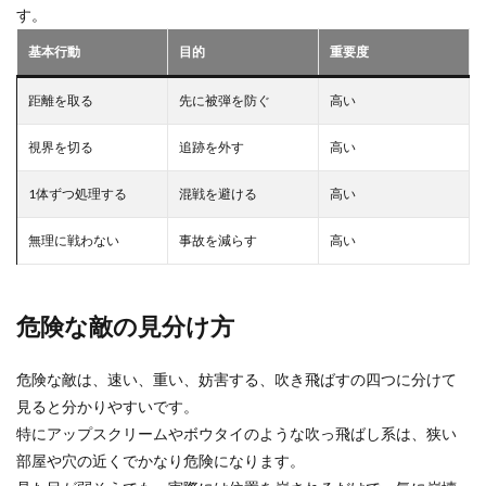
す。
お得リスト
ギフト設定
ギフトカード割引情報
ギア強化
ギア活用
キシーミシー
基本行動
目的
重要度
キッズゲーム
きつね
ギフトカード
距離を取る
先に被弾を防ぐ
高い
ギフトカードクレカ
ギフトカードチャージ方法
ギフトカード料金
キーボード不具合
視界を切る
追跡を外す
高い
ギフトカード現金
ギフトカード種類比較
1体ずつ処理する
混戦を避ける
高い
ギフトカード課金
ギフトカード購入
ギフトコード
無理に戦わない
事故を減らす
高い
ギフト一覧
ギフト値段
ギフト券
ギフト券チャージ
キー配置
カリキュラム
お得情報
カード支払い
お得払い
危険な敵の見分け方
お得組み合わせ
お得術
お得課金
お得購入
お願い寄付方法
ガーデンゲーム
危険な敵は、速い、重い、妨害する、吹き飛ばすの四つに分けて
ガーデンタイクーン
カード決済活用
ガチャ
見ると分かりやすいです。
特にアップスクリームやボウタイのような吹っ飛ばし系は、狭い
ガイド
ガイドライン
カウンセリング
部屋や穴の近くでかなり危険になります。
かくれんぼ
かくれんぼキャラ
カスタムアイテム