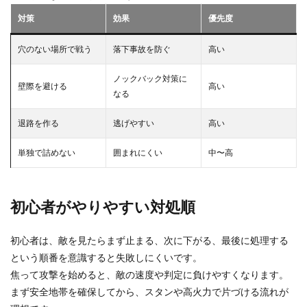
対策
効果
優先度
穴のない場所で戦う
落下事故を防ぐ
高い
ノックバック対策に
壁際を避ける
高い
なる
退路を作る
逃げやすい
高い
単独で詰めない
囲まれにくい
中〜高
初心者がやりやすい対処順
初心者は、敵を見たらまず止まる、次に下がる、最後に処理する
という順番を意識すると失敗しにくいです。
焦って攻撃を始めると、敵の速度や判定に負けやすくなります。
まず安全地帯を確保してから、スタンや高火力で片づける流れが