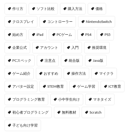
作り方
ソフト比較
購入方法
価格
クロスプレイ
コントローラー
NintendoSwitch
始め方
iPad
PCゲーム
PS4
PS5
企業公式
アカウント
入門
推奨環境
PCスペック
注意点
統合版
Java版
ゲーム紹介
おすすめ
操作方法
マイクラ
アバター設定
STEM教育
ゲーム学習
ICT教育
プログラミング教育
小中学生向け
マネタイズ
初心者プログラミング
無料教材
Scratch
子ども向け学習