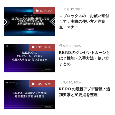
11月 12, 2025
ロバックス
ロブロックスの、お願い寄付
して：実際の使い方と注意
点・マナー
5月 20, 2026
REPO（ルポ）
R.E.P.O.のクレセントムーンと
は？性能・入手方法・使い方
まとめ
5月 20, 2026
REPO（ルポ）
R.E.P.O.の最新アプデ情報：追
加要素と変更点を整理