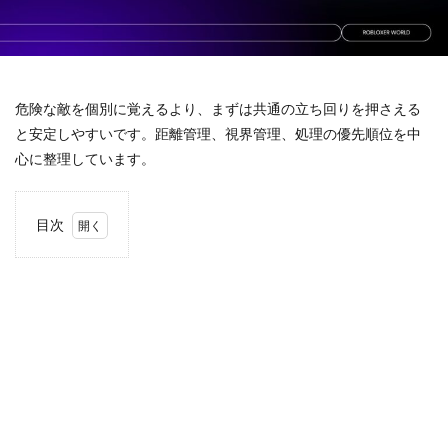
キャラクター一覧
キャラクター入手法
キャラクター収集
キャラデザイン
キャラクター変更
キャラクター性能
キャラクター相関図
キャラクター紹介
危険な敵を個別に覚えるより、まずは共通の立ち回りを押さえる
キャラクター育成
キャラクター解説
と安定しやすいです。距離管理、視界管理、処理の優先順位を中
キャラクター設定
キャラグッズ
キャラゲット
心に整理しています。
クリア率向上
クリエイターエコノミー
キャッシュレスデメリット
ゲームアップデート容量
目次
ゲーミングPC構成
ゲーミングPC選び
1
敵対
ゲーミングマウス おすすめ
ゲーミングマウスパッド選び
処の
基本
ゲーム
ゲームiPad
ゲームアイテム
2
ゲームアップデート
ゲームアプリ人気
危険
ゲーマー向けモニター
ゲームアプリ導入
な敵
の見
ゲームインストール手順
ゲームエラー
分け
ゲームガイド
ゲームキャラクター
方