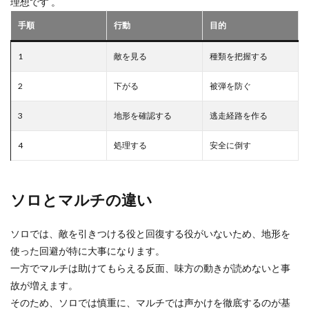
理想です 。
手順
行動
目的
1
敵を見る
種類を把握する
2
下がる
被弾を防ぐ
3
地形を確認する
逃走経路を作る
4
処理する
安全に倒す
ソロとマルチの違い
ソロでは、敵を引きつける役と回復する役がいないため、地形を
使った回避が特に大事になります。
一方でマルチは助けてもらえる反面、味方の動きが読めないと事
故が増えます。
そのため、ソロでは慎重に、マルチでは声かけを徹底するのが基