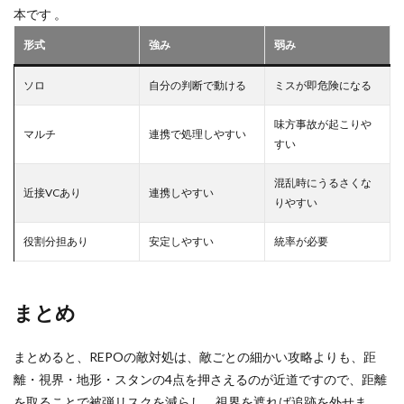
本です 。
形式
強み
弱み
ソロ
自分の判断で動ける
ミスが即危険になる
味方事故が起こりや
マルチ
連携で処理しやすい
すい
混乱時にうるさくな
近接VCあり
連携しやすい
りやすい
役割分担あり
安定しやすい
統率が必要
まとめ
まとめると、REPOの敵対処は、敵ごとの細かい攻略よりも、距
離・視界・地形・スタンの4点を押さえるのが近道ですので、距離
を取ることで被弾リスクを減らし、視界を遮れば追跡を外せま