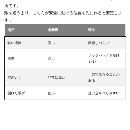
所です。
敵を追うより、こちらが安全に動ける位置を先に作ると安定しま
す 。
場所
危険度
理由
狭い通路
高い
回避しづらい
ノックバックを受け
壁際
高い
やすい
一発で落ちることが
穴の近く
非常に高い
ある
開けた場所
低い
逃げ道を作りやすい