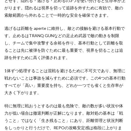
とせず、隠れる・逃げる・止めるの3つを使い分けると生存率が上
オンラインキャッシュレス
オンラインゲーム
処順
がります。隠れるは視界を切って追跡を外すために有効で、敵の
オンラインゲームツール
オンラインコード
7
索敵範囲から外れることで一時的な安全を確保できます。
ソロ
オンラインプログラミング教室
オンライン協力プレイ
とマ
逃げるは距離を aperte に維持し、敵との接触を避ける基本行動で
ルチ
オンライン学習
オンライン決済
オリジナルキャラ
の違
す。止めるはTRANQ GUNなどの足止め武器で敵の動きを制限
オンライン超え
お得
お得コード
お得コツ
い
し、チームで集中攻撃する余裕を作り、基本行動として距離を取
お得なVP購入
お得な課金
お得な課金方法
8
ることは先に被弾を防ぐために最も重要で、視界を切ることは追
まと
お得な課金法
オリジナル作品
オリジナルアイコン
跡を外すために高く評価されます。
め
お得プレイ
おすすめマップ
おすすめキャラ
1体ずつ処理することは混戦を避けるために不可欠であり、無理に
おすすめゲーム
オススメゲーム携帯
戦わないことは事故を減らすために必須です。この4つの基本行動
おすすめサンドボックス
おすすめスキン2025
すべてが「高い」重要度を持ち、どれか一つでも省くと生存率が
おすすめソフト
おすすめフルーツ
おすすめペット
大きく下がります。
おすすめ作品
オムライスキャラ
おすすめ教材
特に無理に戦おうとするのは最も危険で、敵の数が多い状況や体
おすすめ方法
おすすめ機種
おすすめ能力
力が低い場合は撤退判断が正解になります。敵対処の基本は「戦
おすすめ装備
おすすめ設定
おすすめ課金
うこと」ではなく「生き残ること」にあり、距離管理と状況判断
おにぎりキャラ
オフライン
お得な買い方
をしっかりと行うだけで、REPOの攻略安定感は格段に上がりま