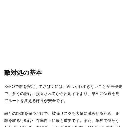
ゲームクリエイター
ゲームダウンロード
3
立ち
ゲームダウンロード手順
ゲームタグ
回り
ゲーミングPCおすすめ
ケース別
のコ
ツ
クリエイターガイド
クレカ店舗
4
クリエイティブゲーム
クリエイティブモード
スタ
ン系
クリスマスイベント
クレカ
クレカチャージ
の活
クレカなし
クレカ代わり
クレカ代替
用
クレカ紐付け
クロスプログレッション
5
吹き
クレカ電子マネー
クレジットカード
敵対処の基本
飛ば
クレジットカード登録
クレセントムーン
し系
への
REPOで敵を安定してさばくには、近づかれすぎないことが最優先
クローブスモーク
クローブ使い方
対処
で、多くの敵は、接近されてから反応するより、早めに位置を見
クローブ立ち回り
クロスプラットフォーム
6
てルートを変えるほうが安全です。
クロスプレイ
キャッシュレスメリット
初心
者が
敵との距離を保つだけで、被弾リスクを大幅に減らせるため、距
キャッシュレスおすすめ
おすすめアイテム
やり
離を取る行動は生存率向上に最も重要です。また、単独で倒そう
やす
オンライン教材
オレンジ
い対