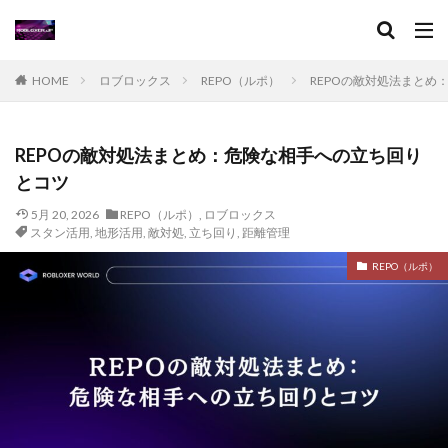
イタリアンブレインロット
イベント
イベントガイド
イベントコツ
イベントスケジュール
イベント一覧
イベント情報
HOME
ロブロックス
REPO（ルポ）
REPOの敵対処法まとめ
イベント攻略
イベント時間
おすすめ
おすすめRPG
ゲームチュートリアル
グッズ情報
REPOの敵対処法まとめ：危険な相手への立ち回り
キャラ攻略
キャラ設定
キャンペーン
とコツ
クーポン
クールキッド
グッズ
5月 20, 2026
グッズおすすめ
REPO（ルポ）
グッズランキング
,
ロブロックス
グッズ新作
スタン活用
,
地形活用
,
敵対処
,
立ち回り
,
距離管理
キャラ作り方
グッズ購入方法
グラフィック設定
REPO（ルポ）
クラフト
グラブパック
グラブパック活用
グリーン
クリア攻略
クリア時間
キャラ入手法
キャラ一覧
クリエイター
キャラクター分析
キャッシュレス初心者
キャッシュレス化
キャットナップ
キャビアキャラ
キャラクター
キャラクターグッズ