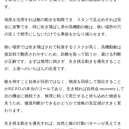
す。
地形を活用すれば敵の動きを制限でき、スタンで足止めすれば安
全に攻撃でき、特に吹き飛ばし系や高機動の敵は、狭い場所や穴
の近くで相手にしないだけでも事故をかなり減らせます。
狭い場所では吹き飛ばされて転落するリスクが高く、高機動敵は
接近戦で翻弄されやすいため、距離を取って戦うか、避ける判断
が正解です。まずは無理に倒さず、生き残る動きを優先すること
が、上達へのいちばんの近道です。
敵を倒すこと自体が目的ではなく、物資を回収して脱出すること
がR.E.P.O.の本当のゴールであり、生き残れば自然会 recovery して
次の機会に挑戦でき、無理に戦って死亡すると持ち込めた物資を
失うため、撤退判断ができるかどうかで攻略の安定感が大きく変
わります。
生き残る動きを優先すれば、自然と敵の行動パターンが見えてき