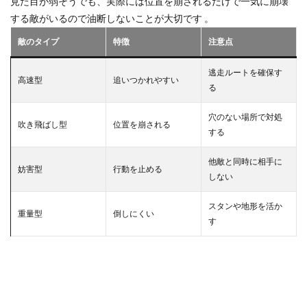
見た目が弱そうでも、実際には位置を崩されるだけで一気に崩壊
ガス代
ガス代比較
ガス代節約
する敵がいるので油断しないことが大切です 。
鹿が出るゲーム
敵のタイプ
特徴
注意点
検索
逃走ルートを確保す
高速型
追いつかれやすい
る
穴のない場所で対処
吹き飛ばし型
位置を崩される
する
他敵と同時に相手に
妨害型
行動を止める
しない
スタンや地形を活か
重量型
倒しにくい
す